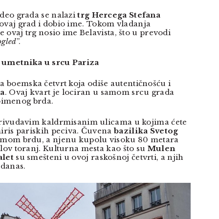
 deo grada se nalazi
trg Hercega Stefana
 ovaj grad i dobio ime. Tokom vladanja
je ovaj trg nosio ime Belavista, što u prevodi
ogled
”.
e umetnika u srcu Pariza
 boemska četvrt koja odiše autentičnošću i
za
. Ovaj kvart je lociran u samom srcu grada
stoimenog brda.
krivudavim kaldrmisanim ulicama u kojima ćete
miris pariskih peciva. Čuvena
bazilika Svetog
amom brdu, a njenu kupolu visoku 80 metara
elov toranj. Kulturna mesta kao što su
Mulen
alet
su smešteni u ovoj raskošnoj četvrti, a njih
 danas.