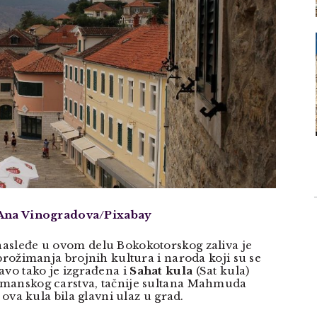
 Ana Vinogradova/Pixabay
asleđe u ovom delu Bokokotorskog zaliva je
prožimanja brojnih kultura i naroda koji su se
avo tako je izgrađena i
Sahat kula
(Sat kula)
manskog carstva, tačnije sultana Mahmuda
 ova kula bila glavni ulaz u grad.