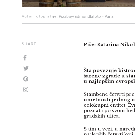
Autor fotografije:
Pixabay/Edmondlafoto - Pariz
SHARE
Piše: Katarina Niko
Šta povezuje bistr
šarene zgrade u sta
u najlepšim evrops
Stambene četvrti pre
umetnosti jednog 
celokupni entitet. Evr
poznata po svom hed
gradskih ulica.
S tim u vezi, u nar
najlepših četvrti koji