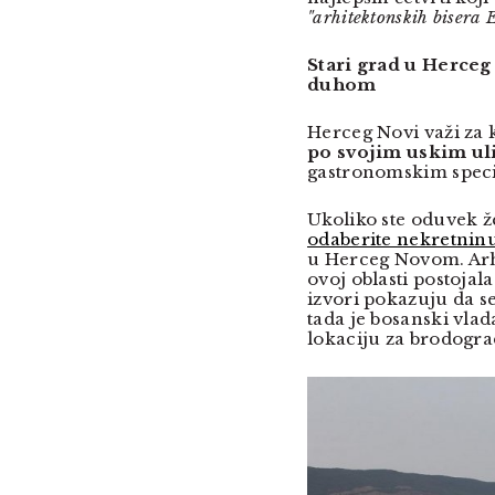
"arhitektonskih bisera 
Stari grad u Herce
duhom
Herceg Novi važi za 
po svojim uskim ul
gastronomskim specij
Ukoliko ste oduvek že
odaberite nekretnin
u Herceg Novom. Arh
ovoj oblasti postoja
izvori pokazuju da s
tada je bosanski vlad
lokaciju za brodogra