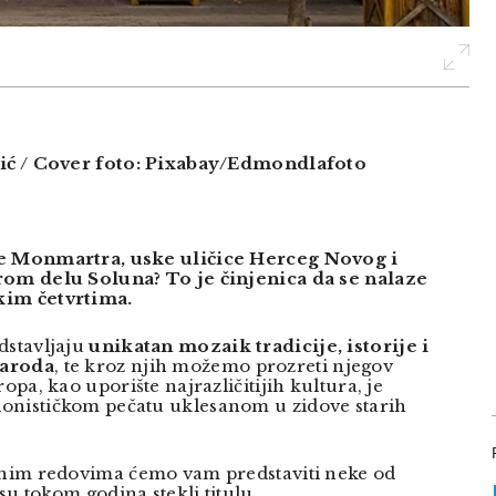
lić / Cover foto: Pixabay/Edmondlafoto
oe Monmartra, uske uličice Herceg Novog i
rom delu Soluna? To je činjenica da se nalaze
kim četvrtima.
dstavljaju
unikatan mozaik tradicije, istorije i
naroda
, te kroz njih možemo prozreti njegov
opa, kao uporište najrazličitijih kultura, je
onističkom pečatu uklesanom u zidove starih
ednim redovima ćemo vam predstaviti neke od
 su tokom godina stekli titulu