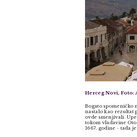
Herceg Novi, Foto:
Bogato spomeničko n
nastalo kao rezultat 
ovde smenjivali. Upr
tokom vladavine Oto
1667. godine - tada je