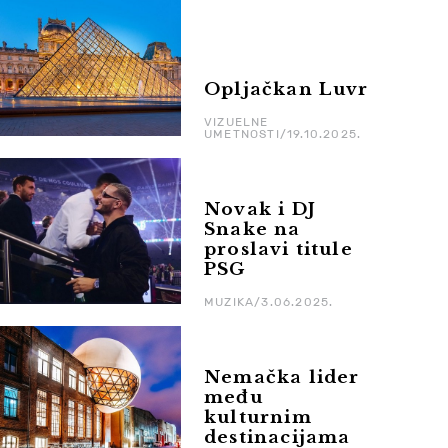
Opljačkan Luvr
VIZUELNE
UMETNOSTI/19.10.2025.
Novak i DJ
Snake na
proslavi titule
PSG
MUZIKA/3.06.2025.
Nemačka lider
među
kulturnim
destinacijama