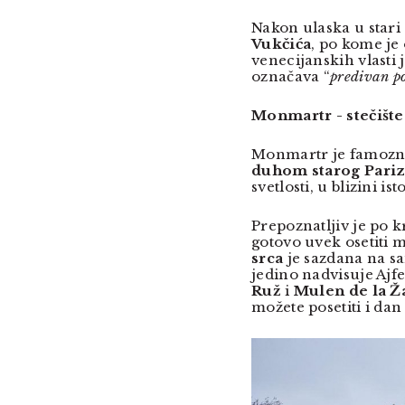
Nakon ulaska u stari
Vukčića
, po kome je
venecijanskih vlasti 
označava “
predivan p
Monmartr - stečišt
Monmartr je famozna
duhom starog Pari
svetlosti, u blizini i
Prepoznatljiv je po 
gotovo uvek osetiti 
srca
je sazdana na s
jedino nadvisuje Ajf
Ruž
i
Mulen de la Ž
možete posetiti i dan