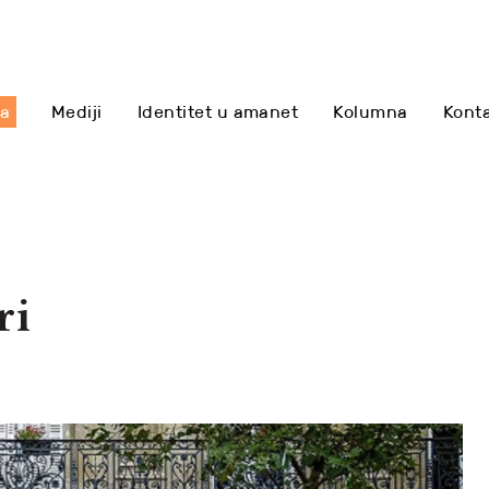
sa
Mediji
Identitet u amanet
Kolumna
Kont
ri