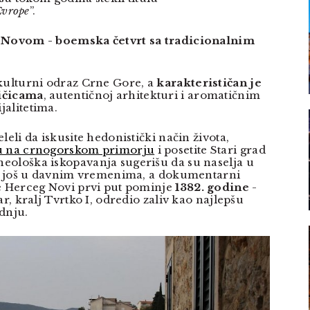
Evrope
”.
g Novom - boemska četvrt sa tradicionalnim
kulturni odraz Crne Gore, a
karakterističan je
ičicama
, autentičnoj arhitekturi i aromatičnim
alitetima.
leli da iskusite hedonistički način života,
u na crnogorskom primorju
i posetite Stari grad
eološka iskopavanja sugerišu da su naselja u
la još u davnim vremenima, a dokumentarni
e Herceg Novi prvi put pominje
1382. godine
-
ar, kralj Tvrtko I, odredio zaliv kao najlepšu
dnju.