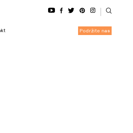
akt
Podržite nas