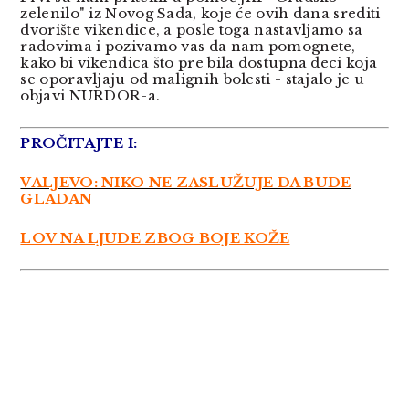
zelenilo" iz Novog Sada, koje će ovih dana srediti
dvorište vikendice, a posle toga nastavljamo sa
radovima i pozivamo vas da nam pomognete,
kako bi vikendica što pre bila dostupna deci koja
se oporavljaju od malignih bolesti - stajalo je u
objavi NURDOR-a.
PROČITAJTE I:
VALJEVO: NIKO NE ZASLUŽUJE DA BUDE
GLADAN
LOV NA LJUDE ZBOG BOJE KOŽE