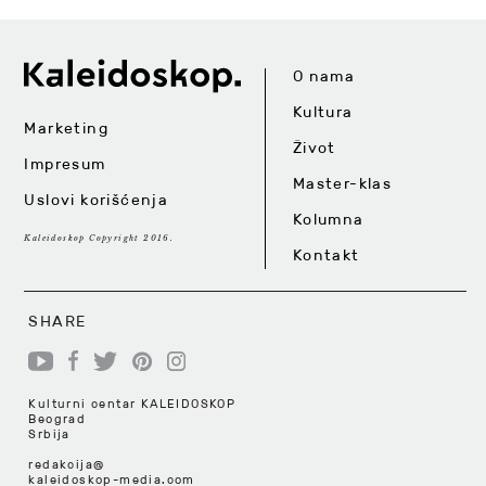
O nama
Kultura
Marketing
Život
Impresum
Master-klas
Uslovi korišćenja
Kolumna
Kaleidoskop Copyright 2016.
Kontakt
SHARE
Kulturni centar KALEIDOSKOP
Beograd
Srbija
redakcija@
kaleidoskop-media.com