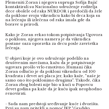
Plemeniti Zoran i njegova supruga Sofija Bajić
kontaktirali su Nacionalno udruženje roditelja
dece obolele od raka NURDOR i predočili da žele
da poklone svoju vikendicu kako bi deca koja su
na lečenju ili izlečena od raka imala gde da
borave u prirodi.
Kako je Zoran rekao tokom potpisivanja Ugovora
o poklonu, njegova namera je da vikendica
postane oaza oporavka za decu posle završetka
lečenja.
U objavi koje je ovo udruženje podelilo na
društvenim mrežama, kažu da je potpisivanje
ugovara prošlo vrlo emotivno. Humani čika
Zoran odlučio je da pokloni vikendicu od 100
kvadrata i devet ari placa jer, kako kaže, "naše je
samo ono što poklonimo drugima". Takođe, čika
Zoran zbog bolesti nije bio u kući u Popovcu
devet godina pa kaže da je kuću ipak neophodno
renovirati.
- Sada nam predstoji sređivanje kuće i dvorišta.
Prvi su nam pritekli u pomoć JKP "Gradsko