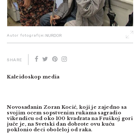
Autor fotografije:
NURDOR
SHARE
Kaleidoskop media
Novosađanin Zoran Kocić, koji je zajedno sa
svojim ocem sopstvenim rukama sagradio
vikendicu od oko 100 kvadrata na Fruškoj gori
juče je, na Svetski dan dobrote ovu kuću
poklonio
deci oboleloj od raka.