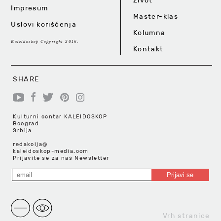
Život
Impresum
Master-klas
Uslovi korišćenja
Kolumna
Kaleidoskop Copyright 2016.
Kontakt
SHARE
Kulturni centar KALEIDOSKOP
Beograd
Srbija
redakcija@
kaleidoskop-media.com
Prijavite se za naš Newsletter
Vrh stranice