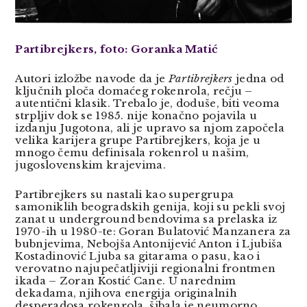
Partibrejkers, foto: Goranka Matić
Autori izložbe navode da je
Partibrejkers
jedna od
ključnih ploča domaćeg rokenrola, rečju –
autentični klasik. Trebalo je, doduše, biti veoma
strpljiv dok se 1985. nije konačno pojavila u
izdanju Jugotona, ali je upravo sa njom započela
velika karijera grupe Partibrejkers, koja je u
mnogo čemu definisala rokenrol u našim,
jugoslovenskim krajevima.
Partibrejkers su nastali kao supergrupa
samoniklih beogradskih genija, koji su pekli svoj
zanat u underground bendovima sa prelaska iz
1970-ih u 1980-te: Goran Bulatović Manzanera za
bubnjevima, Nebojša Antonijević Anton i Ljubiša
Kostadinović Ljuba sa gitarama o pasu, kao i
verovatno najupečatljiviji regionalni frontmen
ikada – Zoran Kostić Cane. U narednim
dekadama, njihova energija originalnih
desperadosa rokenrola, šibala je neumorno