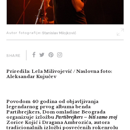
Autor fotografije:
Stanislav Milojković
SHARE
Priredila: Lela Milivojević / Naslovna foto:
Aleksandar Kujučev
Povodom 40 godina od objavljivanja
legendarnog prvog albuma benda
Partibrejkers, Dom omladine Beograda
organizuje izložbu
Partibrejkers – biti samo svoj
Zorice Kojić i Dragana Ambrozića, autora
tradicionalnih izložbi posvećenih rokenrolu