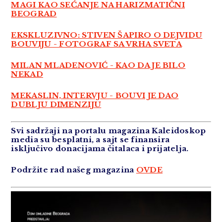
MAGI KAO SEĆANJE NA HARIZMATIČNI
BEOGRAD
EKSKLUZIVNO: STIVEN ŠAPIRO O DEJVIDU
BOUVIJU - FOTOGRAF SA VRHA SVETA
MILAN MLADENOVIĆ - KAO DA JE BILO
NEKAD
MEKASLIN, INTERVJU - BOUVI JE DAO
DUBLJU DIMENZIJU
Svi sadržaji na portalu magazina Kaleidoskop
media su besplatni, a sajt se finansira
isključivo donacijama čitalaca i prijatelja.
Podržite rad našeg magazina
OVDE