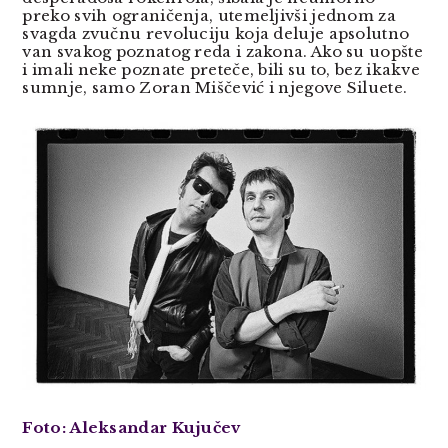
preko svih ograničenja, utemeljivši jednom za
svagda zvučnu revoluciju koja deluje apsolutno
van svakog poznatog reda i zakona. Ako su uopšte
i imali neke poznate preteče, bili su to, bez ikakve
sumnje, samo Zoran Miščević i njegove Siluete.
Foto: Aleksandar Kujučev