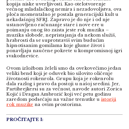
kopija niske uverljivosti. Kao otelotvorenje
večnog mladalačkog nemira i nezadovoljstva, ova
ploča momentalno je postala generacijski kult u
nekadašnjoj SFRJ. Zapravo je do nje i od nje
ustanovljeno računanje stare i nove ere u
poimanju onog što zaista jeste rok muzika –
muzika slobode, nepristajanja da nekom služiš,
hrabrosti da se suprotstaviš svim budućim
hipnotisanim gomilama koje glume život i
ponavljaju naučene pokrete u kompromisnoj igri
svakodnevice.
Ovom izložbom želeli smo da ovekovečimo jedan
veliki bend koji je oduvek bio silovito oličenje
životnosti rokenrola. Grupu koja je rokenrolu
dala razlog i pravo da postoji u našoj sredini. Jer,
Partibrejkersi su za večnost, navode autori Zorica
Kojić i Dragan Ambrozić koji već petu godinu
zaredom podsećaju na važne trenutke u
istoriji
rok muzike
na ovim prostorima.
PROČITAJTE I: