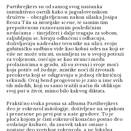
Partibrejkers su od samog svog nastanka
instinktivno osetili kako u jugoslovenskom
društvu – obezglavljenom nakon silaska Josipa
Broza Tita sa istorijske scene, te samim tim
prepuštenom raznoraznim posledičnim
nedaćama – tinejdžeri i dalje tragaju za sobom,
zaljubljuju se, bivaju odbačeni i odbacuju,
doživljavaju nadrealne trenutke na ulici, svoju
gubitničku sudbinu vide kao kobni udes na koji se
više ne može uticati, usamljeni su u svojoj potrazi
za voljenom, osećaju se kao stranci među
prolaznicima u gradu, ali su svesni i svoje moći
koja potiče od žudnje, mistike noći ili životnih
preokreta koji se odigravaju u jednoj električnoj
sekundi. Ovaj bend progovorio je zato u ime svih
tih mladih, koji su samo tražili način da oblikuju
svoj put u život, mimo bilo kakvog diktata.
Praktično svaka pesma sa albuma Partibrejkers
deo je rokenrol mitologije, doživljene na srpskom
i prenesene po prvi put u naše gradove. To je
ploča kojom je čisti rokenrol konačno postao deo
ovdašnje kulture, da zauvek takav ostane i
postane deo svetskog rokenrola, a ne lokalna