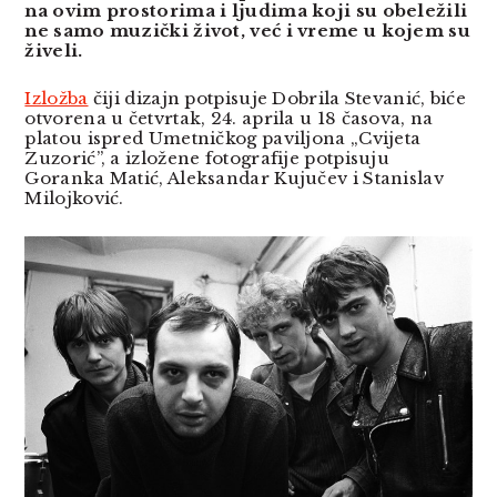
na ovim prostorima i ljudima koji su obeležili
ne samo muzički život, već i vreme u kojem su
živeli.
Izložba
čiji dizajn potpisuje Dobrila Stevanić, biće
otvorena u četvrtak, 24. aprila u 18 časova, na
platou ispred Umetničkog paviljona „Cvijeta
Zuzorić”, a izložene fotografije potpisuju
Goranka Matić, Aleksandar Kujučev i Stanislav
Milojković.