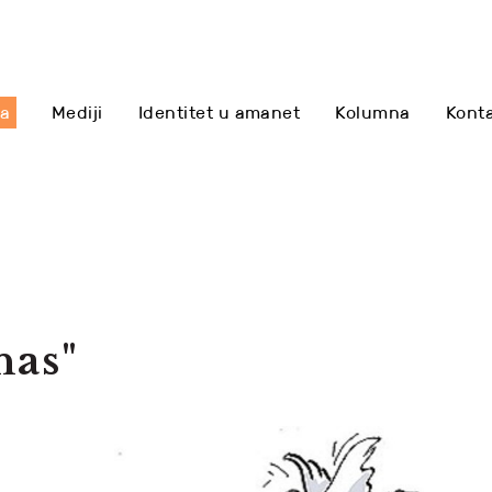
sa
Mediji
Identitet u amanet
Kolumna
Kont
nas"