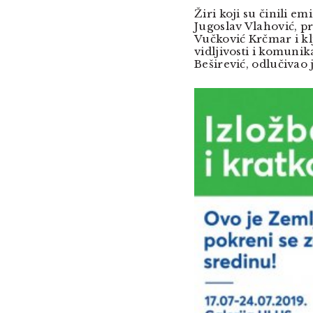
Žiri koji su činili e
Jugoslav Vlahović, p
Vučković Krčmar i kl
vidljivosti i komuni
Beširević, odlučivao