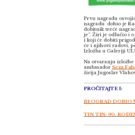
Prvu nagradu osvojio
nagradu dobio je Rad
dobitnik treće nagr
je”. Žiri je odlučio i 
i koji će dobiti prigo
će i njihovi radovi, 
Izložba u Galeriji UL
Na otvaranju izložbe
ambasador
Sem Fabr
žirija Jugoslav Vlaho
PROČITAJTE I:
BEOGRAD DOBIO 
TIN TIN: 90. ROĐE