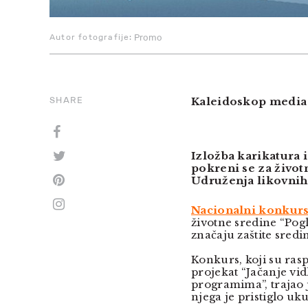
Autor fotografije:
Promo
SHARE
Kaleidoskop media
Izložba karikatura i
pokreni se za život
Udruženja likovnih
Nacionalni konkur
životne sredine “Pogle
značaju zaštite sredi
Konkurs, koji su rasp
projekat “Jačanje vid
programima”, trajao j
njega je pristiglo u
ku