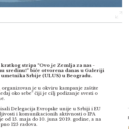
 kratkog stripa “Ovo je Zemlja za nas -
nu sredinu!” biće otvorena danas u Galeriji
 umetnika Srbije (ULUS) u Beogradu.
s
organizovan je u okviru kampanje zaštite
daj oko sebe” čiji je cilj podizanje svesti o
ne.
isali Delegacija Evropske unije u Srbiji i EU
ljivosti i komunikacionih aktivnosti o IPA
e od 15. maja do 10. juna 2019. godine, a na
pno 125 radova.