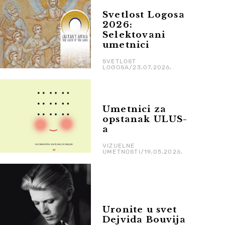
Svetlost Logosa
2026:
Selektovani
umetnici
SVETLOST
LOGOSA/23.07.2026.
Umetnici za
opstanak ULUS-
a
VIZUELNE
UMETNOSTI/19.05.2026.
Uronite u svet
Dejvida Bouvija