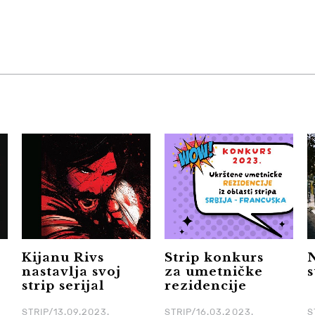
Kijanu Rivs
Strip konkurs
nastavlja svoj
za umetničke
s
strip serijal
rezidencije
STRIP/13.09.2023.
STRIP/16.03.2023.
S