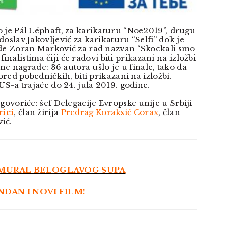
 je Pál Léphaft, za karikaturu “Noe2019”, drugu
oslav Jakovljević za karikaturu “Selfi” dok je
ade Zoran Marković za rad nazvan “Skockali smo
o finalistima čiji će radovi biti prikazani na izložbi
dne nagrade: 36 autora ušlo je u finale, tako da
pored pobedničkih, biti prikazani na izložbi.
US-a trajaće do 24. jula 2019. godine.
 govoriće:
šef Delegacije Evropske unije u Srbiji
ici
,
član žirija
Predrag Koraksić Corax
,
član
vić.
MURAL BELOGLAVOG SUPA
NDAN I NOVI FILM!