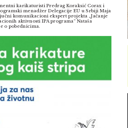
minentni karikaturisti Predrag Koraksić Corax i
rogramski menadžer Delegacije EU u Srbiji Maja
jučni komunikacioni ekspert projekta „Jačanje
kacionih aktivnosti IPA programa“ Nataša
 je o pobednicima.