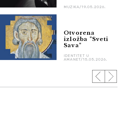
MUZIKA/19.05.2026.
Otvorena
izložba "Sveti
Sava"
IDENTITET U
AMANET/15.05.2026.