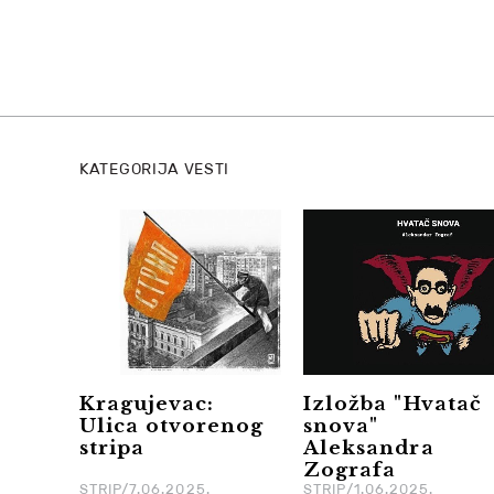
KATEGORIJA VESTI
Kragujevac:
Izložba "Hvatač
Ulica otvorenog
snova"
stripa
Aleksandra
Zografa
STRIP/7.06.2025.
STRIP/1.06.2025.