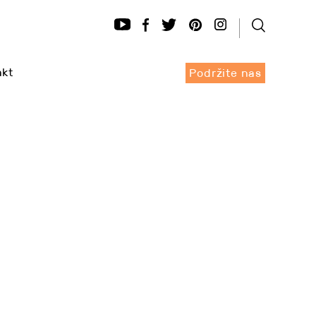
akt
Podržite nas