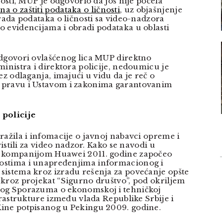
nosti, MUP je odgovorio da još nije počela
a o zaštiti podataka o ličnosti
, uz objašnjenje
rada podataka o ličnosti sa video-nadzora
 evidencijama i obradi podataka u oblasti
dgovori ovlašćenog lica MUP direktno
ministra i direktora policije, nedoumicu je
ez odlaganja, imajući u vidu da je reč o
pravu i Ustavom i zakonima garantovanim
 policije
ražila i infomacije o javnoj nabavci opreme i
ristili za video nadzor. Kako se navodi u
 kompanijom Huawei 2011. godine započeo
stima i unapređenjima informacionog i
istema kroz izradu rešenja za povećanje opšte
kroz projekat “Sigurno društvo”, pod okriljem
og Sporazuma o ekonomskoj i tehničkoj
frastrukture između vlada Republike Srbije i
ine potpisanog u Pekingu 2009. godine.