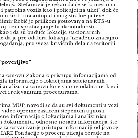
Nebojša Stefanović je rekao da će se kamerama
 patrolna vozila kao i policajci na ulici”, dok će
m širiti i na autoput i magistralne puteve.
adimir Rebić je prilikom gostovanja na RTS-u
oj fazi uspostavljanje funkcionalnosti
 kao i da su buduće lokacije stacionarnih
e da je pre odabira lokacija “izrađeno značajno
događanja, pre svega krivičnih dela na teritoriji
“poverljivo”
na osnovu Zakona o pristupu infomacijama od
žila informacije o lokacijama stacionarnih
i analizu na osnovu koje su one odabrane, kao i
avci i relevantnim procedurama.
ima MUP, navodi se da su svi dokumenti u vezi
video opreme zaštićeni stepenom tajnosti
žene informacije o lokacijama i analizi nisu
m dokumentu, odnosno nosaču informacija, što
v za ostvarivanje pristupa informaciji od javnog
SHARE Fondacije o proceni uticaja obrade na