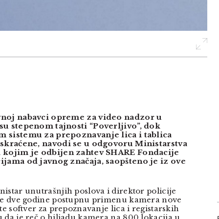
vnoj nabavci opreme za video nadzor u
su stepenom tajnosti “Poverljivo”, dok
 sistemu za prepoznavanje lica i tablica
uskraćene, navodi se u odgovoru Ministarstva
a kojim je odbijen zahtev SHARE Fondacije
ijama od javnog značaja, saopšteno je iz ove
istar unutrašnjih poslova i direktor policije
dne dve godine postupnu primenu kamera nove
te softver za prepoznavanje lica i registarskih
 da je reč o hiljadu kamera na 800 lokacija u