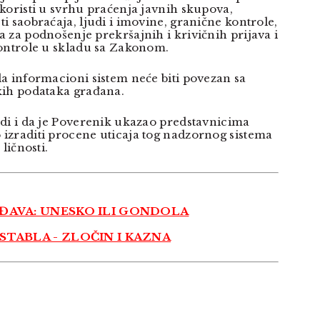
koristi u svrhu praćenja javnih skupova,
i saobraćaja, ljudi i imovine, granične kontrole,
 za podnošenje prekršajnih i krivičnih prijava i
ontrole u skladu sa Zakonom.
a informacioni sistem neće biti povezan sa
kih podataka građana.
di i da je Poverenik ukazao predstavnicima
zraditi procene uticaja tog nadzornog sistema
ličnosti.
ĐAVA: UNESKO ILI GONDOLA
TABLA - ZLOČIN I KAZNA