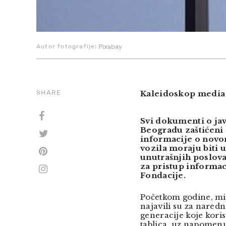
Autor fotografije:
Pixabay
SHARE
Kaleidoskop media
Svi dokumenti o ja
Beogradu zaštićeni 
informacije o novom
vozila moraju biti 
unutrašnjih poslov
za pristup informac
Fondacije.
Početkom godine, min
najavili su za nare
generacije koje koris
tablica, uz napomenu