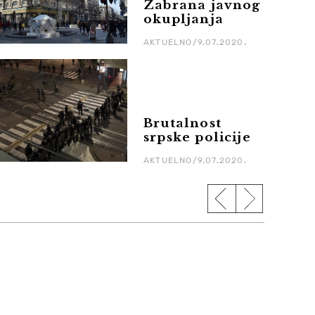
Zabrana javnog
okupljanja
AKTUELNO/9.07.2020.
Brutalnost
srpske policije
AKTUELNO/9.07.2020.