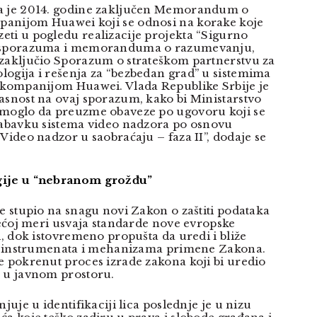
a je 2014. godine zaključen Memorandum o
anijom Huawei koji se odnosi na korake koje
ti u pogledu realizacije projekta “Sigurno
u sporazuma i memoranduma o razumevanju,
zaključio Sporazum o strateškom partnerstvu za
ogija i rešenja za “bezbedan grad” u sistemima
 kompanijom Huawei. Vlada Republike Srbije je
asnost na ovaj sporazum, kako bi Ministarstvo
 moglo da preuzme obaveze po ugovoru koji se
nabavku sistema video nadzora po osnovu
Video nadzor u saobraćaju – faza II”, dodaje se
gije u “nebranom grožđu”
je stupio na snagu novi Zakon o zaštiti podataka
jvećoj meri usvaja standarde nove evropske
i, dok istovremeno propušta da uredi i bliže
nih instrumenata i mehanizama primene Zakona.
e pokrenut proces izrade zakona koji bi uredio
a u javnom prostoru.
juje u identifikaciji lica poslednje je u nizu