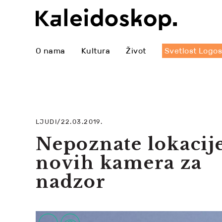
O nama
Kultura
Život
Svetlost Logo
LJUDI/22.03.2019.
Nepoznate lokacij
novih kamera za
nadzor