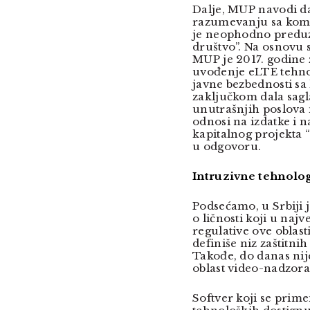
Dalje, MUP navodi d
razumevanju sa komp
je neophodno preduze
društvo”. Na osnov
MUP je 2017. godine 
uvođenje eLTE tehnol
javne bezbednosti sa
zaključkom dala sagl
unutrašnjih poslova
odnosi na izdatke i 
kapitalnog projekta “
u odgovoru.
Intruzivne tehnolo
Podsećamo, u Srbiji 
o ličnosti koji u na
regulative ove oblast
definiše niz zaštit
Takođe, do danas nij
oblast video-nadzor
Softver koji se primen