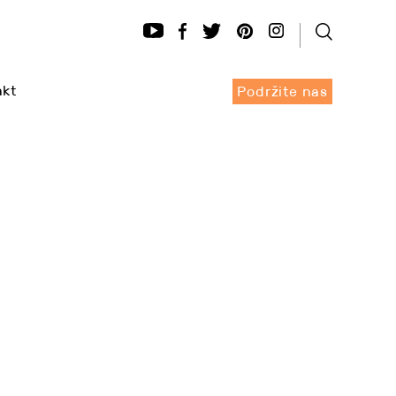
akt
Podržite nas