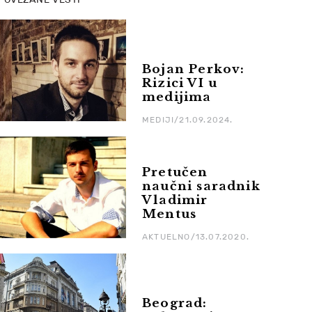
Bojan Perkov:
Rizici VI u
medijima
MEDIJI/21.09.2024.
Pretučen
naučni saradnik
Vladimir
Mentus
AKTUELNO/13.07.2020.
Beograd: