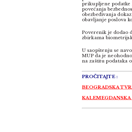
prikupljene podatke 
povećanja bezbednost
obezbeđivanja dokaza
obavljanje poslova k
Poverenik je dodao d
zbirkama biometrijs
U saopštenju se navo
MUP da je neohodno i
na zaštitu podataka o 
PROČITAJTE :
BEOGRADSKA TVR
KALEMEGDANSKA S