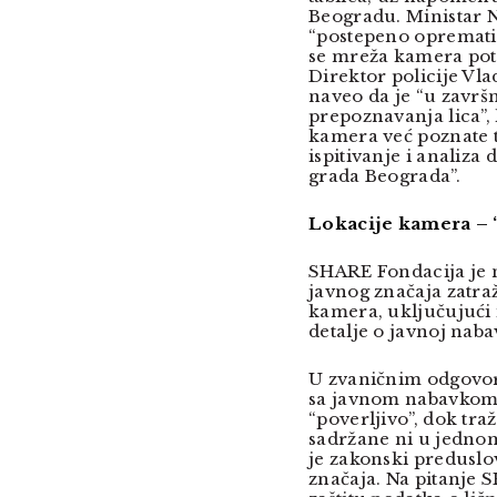
Beogradu. Ministar 
“postepeno opremati i
se mreža kamera poto
Direktor policije Vl
naveo da je “u završn
prepoznavanja lica”,
kamera već poznate t
ispitivanje i analiza 
grada Beograda”.
Lokacije kamera – 
SHARE Fondacija je 
javnog značaja zatra
kamera, uključujući 
detalje o javnoj nab
U zvaničnim odgovor
sa javnom nabavkom 
“poverljivo”, dok tra
sadržane ni u jedno
je zakonski preduslo
značaja. Na pitanje 