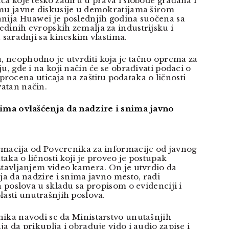
ća koje teško zadiru u prava i slobode građana i
emu javne diskusije u demokratijama širom
nija Huawei je poslednjih godina suočena sa
dinih evropskih zemalja za industrijsku i
 saradnji sa kineskim vlastima.
 neophodno je utvrditi koja je tačno oprema za
u, gde i na koji način će se obrađivati podaci o
je procena uticaja na zaštitu podataka o ličnosti
atan način.
 ima ovlašćenja da nadzire i snima javno
ormacija od
Poverenika za informacije od javnog
ataka o ličnosti koji je proveo je postupak
stavljanjem video kamera. On je utvrdio da
ja da nadzire i snima javno mesto, radi
h poslova u skladu sa propisom o evidenciji i
lasti unutrašnjih poslova.
ika navodi se da Ministarstvo unutašnjih
a da prikuplja i obrađuje vido i audio zapise i