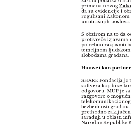
zaštitu podatka o lič
primena novog
Zakon
da su evidencije i ob
regulisani Zakonom o
unutrašnjih poslova.
S obzirom na to da o
protivreče izjavama 
potrebno razjasniti b
temeljnom ljudskom 
slobodama građana.
Huawei kao partner
SHARE Fondacija je t
softvera koji bi se ko
odgovoru, MUP je sa
razgovore o mogućno
telekomunikacionog s
bezbednosti građana 
prethodno zaključen
saradnji u oblasti in
Narodne Republike K