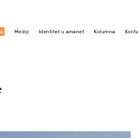
sa
Mediji
Identitet u amanet
Kolumna
Kont
e