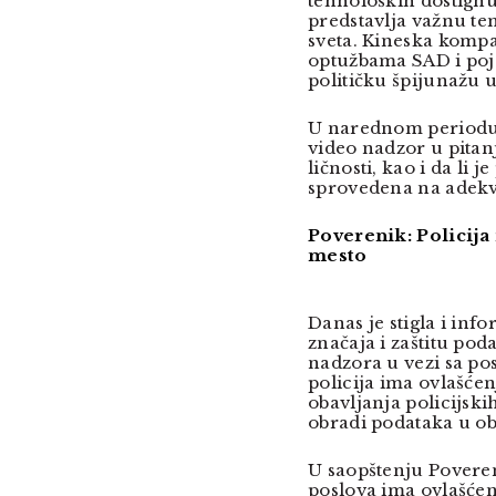
tehnoloških dostignu
predstavlja važnu t
sveta. Kineska kompa
optužbama SAD i poje
političku špijunažu u
U narednom periodu,
video nadzor u pitanj
ličnosti, kao i da li 
sprovedena na adekv
Poverenik: Policija
mesto
Danas je stigla i inf
značaja i zaštitu pod
nadzora u vezi sa po
policija ima ovlašćen
obavljanja policijski
obradi podataka u ob
U saopštenju Poveren
poslova ima ovlašćenj