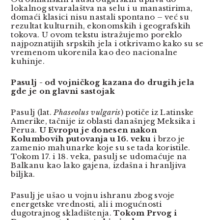
lokalnog stvaralaštva na selu i u manastirima,
domaći klasici nisu nastali spontano – već su
rezultat kulturnih, ekonomskih i geografskih
tokova. U ovom tekstu istražujemo poreklo
najpoznatijih srpskih jela i otkrivamo kako su se
vremenom ukorenila kao deo nacionalne
kuhinje.
Pasulj - od vojničkog kazana do drugih jela
gde je on glavni sastojak
Pasulj (lat.
Phaseolus vulgaris
) potiče iz Latinske
Amerike, tačnije iz oblasti današnjeg Meksika i
Perua.
U Evropu je donesen nakon
Kolumbovih putovanja u 16. veku
i brzo je
zamenio mahunarke koje su se tada koristile.
Tokom 17. i 18. veka, pasulj se udomaćuje na
Balkanu kao lako gajena, izdašna i hranljiva
biljka.
Pasulj je ušao u vojnu ishranu zbog svoje
energetske vrednosti, ali i mogućnosti
dugotrajnog skladištenja.
Tokom Prvog i