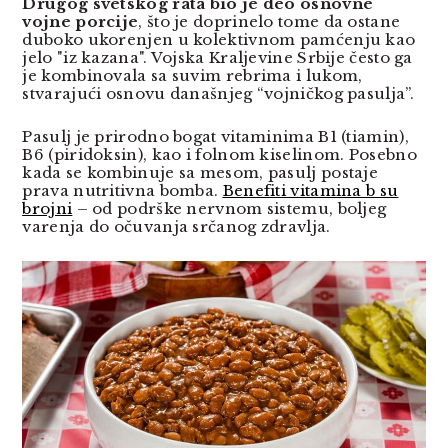
Drugog svetskog rata bio je deo osnovne
vojne porcije
, što je doprinelo tome da ostane
duboko ukorenjen u kolektivnom pamćenju kao
jelo "iz kazana". Vojska Kraljevine Srbije često ga
je kombinovala sa suvim rebrima i lukom,
stvarajući osnovu današnjeg “vojničkog pasulja”.
Pasulj je prirodno bogat vitaminima B1 (tiamin),
B6 (piridoksin), kao i folnom kiselinom. Posebno
kada se kombinuje sa mesom, pasulj postaje
prava nutritivna bomba.
Benefiti vitamina b su
brojni
– od podrške nervnom sistemu, boljeg
varenja do očuvanja srčanog zdravlja.