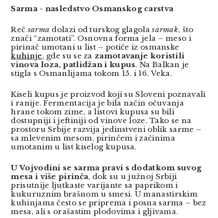
Sarma - nasledstvo Osmanskog carstva
Reč
sarma
dolazi od turskog glagola
sarmak
, što
znači “zamotati”. Osnovna forma jela – meso i
pirinač umotani u list – potiče iz osmanske
kuhinje
, gde su se za
zamotavanje koristili
vinova loza, patlidžan i kupus
. Na Balkan je
stigla s Osmanlijama tokom 15. i 16. Veka.
Kiseli kupus je proizvod koji su Sloveni poznavali
i ranije. Fermentacija je bila način očuvanja
hrane tokom zime, a listovi kupusa su bili
dostupniji i jeftiniji od vinove loze. Tako se na
prostoru Srbije razvija jedinstveni oblik sarme –
sa mlevenim mesom, pirinčem i začinima
umotanim u list kiselog kupusa.
U Vojvodini se sarma pravi s dodatkom suvog
mesa i više pirinča
, dok su u južnoj Srbiji
prisutnije ljutkaste varijante sa paprikom i
kukuruznim brašnom u smesi. U manastirskim
kuhinjama često se priprema i posna sarma – bez
mesa, ali s orašastim plodovima i gljivama.