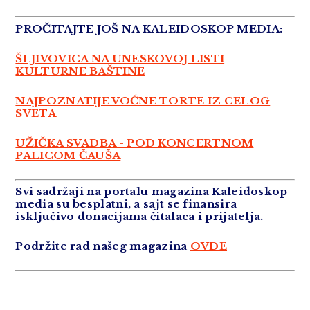
PROČITAJTE JOŠ NA KALEIDOSKOP MEDIA:
ŠLJIVOVICA NA UNESKOVOJ LISTI
KULTURNE BAŠTINE
NAJPOZNATIJE VOĆNE TORTE IZ CELOG
SVETA
UŽIČKA SVADBA - POD KONCERTNOM
PALICOM ČAUŠA
Svi sadržaji na portalu magazina Kaleidoskop
media su besplatni, a sajt se finansira
isključivo donacijama čitalaca i prijatelja.
Podržite rad našeg magazina
OVDE