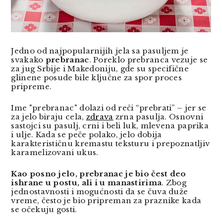
Jedno od najpopularnijih jela sa pasuljem je
svakako
prebranac
. Poreklo prebranca vezuje se
za jug Srbije i Makedoniju, gde su specifične
glinene posude bile ključne za spor proces
pripreme.
Ime "prebranac" dolazi od reči “prebrati” – jer se
za jelo biraju cela,
zdrava
zrna pasulja. Osnovni
sastojci su pasulj, crni i beli luk, mlevena paprika
i ulje. Kada se peče polako, jelo dobija
karakterističnu kremastu teksturu i prepoznatljiv
karamelizovani ukus.
Kao posno jelo, prebranac je bio čest deo
ishrane u postu, ali i u manastirima
. Zbog
jednostavnosti i mogućnosti da se čuva duže
vreme, često je bio pripreman za praznike kada
se očekuju gosti.