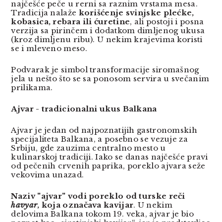
najčešće peče u rerni sa raznim vrstama mesa.
Tradicija nalaže
korišćenje svinjske plećke,
kobasica, rebara ili ćuretine
, ali postoji i posna
verzija sa pirinčem i dodatkom dimljenog ukusa
(kroz dimljenu ribu). U nekim krajevima koristi
se i mleveno meso.
Podvarak je simbol transformacije siromašnog
jela u nešto što se sa ponosom servira u svečanim
prilikama.
Ajvar - tradicionalni ukus Balkana
Ajvar je jedan od najpoznatijih gastronomskih
specijaliteta Balkana, a posebno se vezuje za
Srbiju, gde zauzima centralno mesto u
kulinarskoj tradiciji. Iako se danas najčešće pravi
od pečenih crvenih paprika, poreklo ajvara seže
vekovima unazad.
Naziv "ajvar" vodi poreklo od turske reči
havyar
, koja označava kavijar
. U nekim
delovima Balkana tokom 19. veka, ajvar je bio