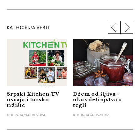
KATEGORIJA VESTI
Srpski Kitchen TV
Džem od šljiva -
osvaja i tursko
ukus detinjstva u
tržište
tegli
KUHINJA/14.06.2024.
KUHINJA/4.09.2023.