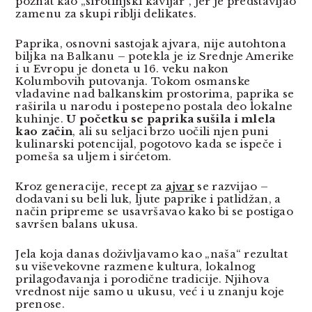
poznat kao „sirotinjski kavijar“, jer je predstavljao
zamenu za skupi riblji delikates.
Paprika, osnovni sastojak ajvara, nije autohtona
biljka na Balkanu – potekla je iz Srednje Amerike
i u Evropu je doneta u 16. veku nakon
Kolumbovih putovanja. Tokom osmanske
vladavine nad balkanskim prostorima, paprika se
raširila u narodu i postepeno postala deo lokalne
kuhinje.
U početku se paprika sušila i mlela
kao začin
, ali su seljaci brzo uočili njen puni
kulinarski potencijal, pogotovo kada se ispeče i
pomeša sa uljem i sirćetom.
Kroz generacije, recept za
ajvar
se razvijao –
dodavani su beli luk, ljute paprike i patlidžan, a
način pripreme se usavršavao kako bi se postigao
savršen balans ukusa.
Jela koja danas doživljavamo kao „naša“ rezultat
su viševekovne razmene kultura, lokalnog
prilagođavanja i porodične tradicije. Njihova
vrednost nije samo u ukusu, već i u znanju koje
prenose.