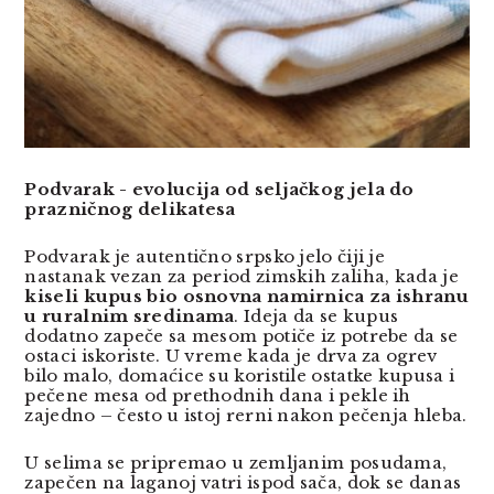
Podvarak - evolucija od seljačkog jela do
prazničnog delikatesa
Podvarak je autentično srpsko jelo čiji je
nastanak vezan za period zimskih zaliha, kada je
kiseli kupus bio osnovna namirnica za ishranu
u ruralnim sredinama
. Ideja da se kupus
dodatno zapeče sa mesom potiče iz potrebe da se
ostaci iskoriste. U vreme kada je drva za ogrev
bilo malo, domaćice su koristile ostatke kupusa i
pečene mesa od prethodnih dana i pekle ih
zajedno – često u istoj rerni nakon pečenja hleba.
U selima se pripremao u zemljanim posudama,
zapečen na laganoj vatri ispod sača, dok se danas