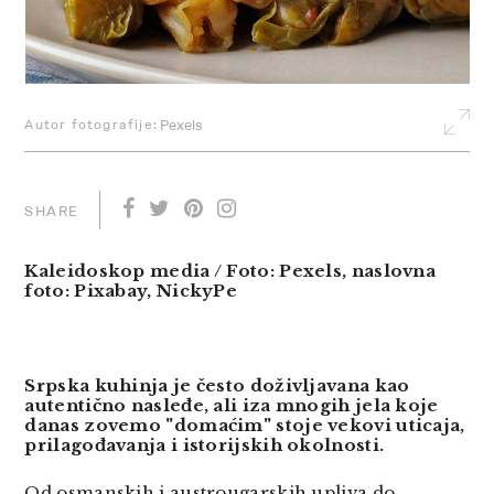
Autor fotografije:
Pexels
SHARE
Kaleidoskop media / Foto: Pexels, naslovna
foto: Pixabay, NickyPe
Srpska kuhinja je često doživljavana kao
autentično nasleđe, ali iza mnogih jela koje
danas zovemo "domaćim" stoje vekovi uticaja,
prilagođavanja i istorijskih okolnosti.
Od osmanskih i austrougarskih upliva do