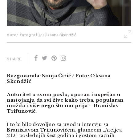
Autor fotografije:
Oksana Skendžić
SHARE
Razgovarala: Sonja Ćirić / Foto: Oksana
Skendžić
Autoritet u svom poslu, uporan i uspešan u
nastojanju da svi žive kako treba, popularan
možda i više nego što mu prija – Branislav
Trifunović.
I to bi bilo dovoljno za uvod u intervju sa
Branislavom Trifunovićem
, glumcem „Ateljea
212“ poslednjih šest godina i gostom raznih