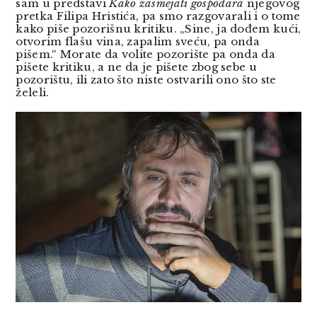
sam u predstavi
Kako zasmejati gospodara
njegovog
pretka Filipa Hristića, pa smo razgovarali i o tome
kako piše pozorišnu kritiku. „Sine, ja dođem kući,
otvorim flašu vina, zapalim sveću, pa onda
pišem.“ Morate da volite pozorište pa onda da
pišete kritiku, a ne da je pišete zbog sebe u
pozorištu, ili zato što niste ostvarili ono što ste
želeli.