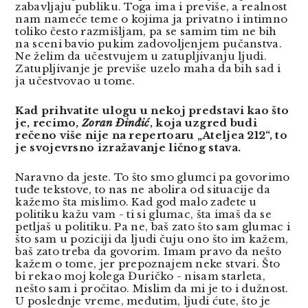
zabavljaju publiku. Toga ima i previše, a realnost
nam nameće teme o kojima ja privatno i intimno
toliko često razmišljam, pa se samim tim ne bih
na sceni bavio pukim zadovoljenjem pučanstva.
Ne želim da učestvujem u zatupljivanju ljudi.
Zatupljivanje je previše uzelo maha da bih sad i
ja učestvovao u tome.
Kad prihvatite ulogu u nekoj predstavi kao što
je, recimo,
Zoran Đinđić
, koja uzgred budi
rečeno više nije na repertoaru „Ateljea 212“, to
je svojevrsno izražavanje ličnog stava.
Naravno da jeste. To što smo glumci pa govorimo
tuđe tekstove, to nas ne abolira od situacije da
kažemo šta mislimo. Kad god malo zađete u
politiku kažu vam - ti si glumac, šta imaš da se
petljaš u politiku. Pa ne, baš zato što sam glumac i
što sam u poziciji da ljudi čuju ono što im kažem,
baš zato treba da govorim. Imam pravo da nešto
kažem o tome, jer prepoznajem neke stvari. Što
bi rekao moj kolega Đuričko - nisam starleta,
nešto sam i pročitao. Mislim da mi je to i dužnost.
U poslednje vreme, međutim, ljudi ćute, što je