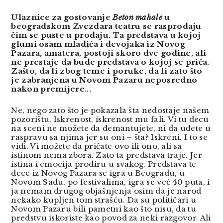
Ulaznice za gostovanje
Beton mahale
u
beogradskom Zvezdara teatru se rasprodaju
čim se puste u prodaju. Ta predstava u kojoj
glumi osam mladića i devojaka iz Novog
Pazara, amatera, postoji skoro dve godine, ali
ne prestaje da bude predstava o kojoj se priča.
Zašto, da li zbog teme i poruke, da li zato što
je zabranjena u Novom Pazaru neposredno
nakon premijere...
Ne, nego zato što je pokazala šta nedostaje našem
pozorištu. Iskrenost, iskrenost mu fali. Vi tu decu
na sceni ne možete da demantujete, ni da uđete u
raspravu sa njima jer su oni – šta? Iskreni. I to se
vidi. Vi možete da pričate ovo ili ono, ali sa
istinom nema zbora. Zato ta predstava traje. Jer
istina i emocija prodiru u svakog. Predstava te
dece iz Novog Pazara se igra u Beogradu, u
Novom Sadu, po festivalima, igra se već 40 puta, i
ja nemam drugog objašnjenja osim da je narod
nekako kupljen tom strašću. Da su političari u
Novom Pazaru bili pametni kao što nisu, da tu
predstvu iskoriste kao povod za neki razgovor. Ali