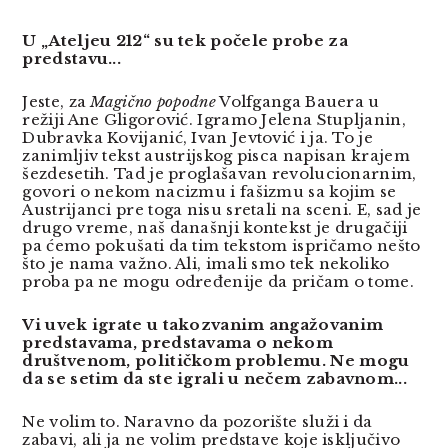
U „Ateljeu 212“ su tek počele probe za
predstavu...
Jeste, za
Magično popodne
Volfganga Bauera u
režiji Ane Gligorović. Igramo Jelena Stupljanin,
Dubravka Kovijanić, Ivan Jevtović i ja. To je
zanimljiv tekst austrijskog pisca napisan krajem
šezdesetih. Tad je proglašavan revolucionarnim,
govori o nekom nacizmu i fašizmu sa kojim se
Austrijanci pre toga nisu sretali na sceni. E, sad je
drugo vreme, naš današnji kontekst je drugačiji
pa ćemo pokušati da tim tekstom ispričamo nešto
što je nama važno. Ali, imali smo tek nekoliko
proba pa ne mogu određenije da pričam o tome.
Vi uvek igrate u takozvanim angažovanim
predstavama, predstavama o nekom
društvenom, političkom problemu. Ne mogu
da se setim da ste igrali u nečem zabavnom...
Ne volim to. Naravno da pozorište služi i da
zabavi, ali ja ne volim predstave koje isključivo