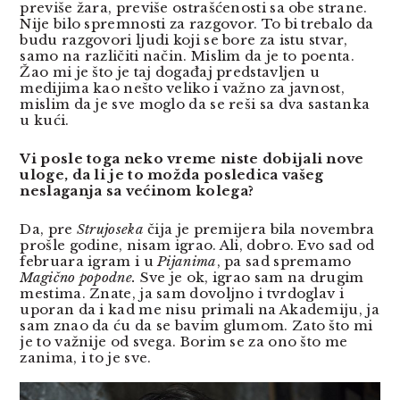
previše žara, previše ostrašćenosti sa obe strane.
Nije bilo spremnosti za razgovor. To bi trebalo da
budu razgovori ljudi koji se bore za istu stvar,
samo na različiti način. Mislim da je to poenta.
Žao mi je što je taj događaj predstavljen u
medijima kao nešto veliko i važno za javnost,
mislim da je sve moglo da se reši sa dva sastanka
u kući.
Vi posle toga neko vreme niste dobijali nove
uloge, da li je to možda posledica vašeg
neslaganja sa većinom kolega?
Da, pre
Strujoseka
čija je premijera bila novembra
prošle godine, nisam igrao. Ali, dobro. Evo sad od
februara igram i u
Pijanima
, pa sad spremamo
Magično popodne.
Sve je ok, igrao sam na drugim
mestima. Znate, ja sam dovoljno i tvrdoglav i
uporan da i kad me nisu primali na Akademiju, ja
sam znao da ću da se bavim glumom. Zato što mi
je to važnije od svega. Borim se za ono što me
zanima, i to je sve.