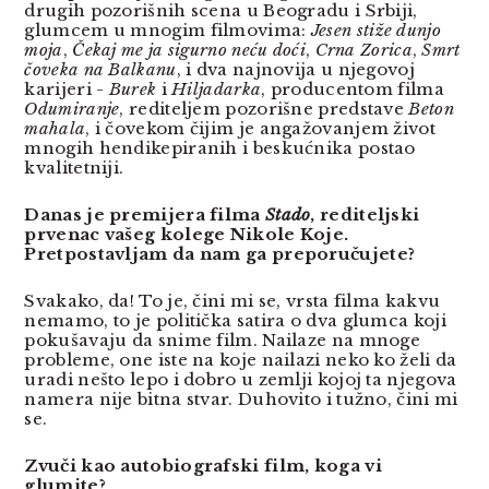
drugih pozorišnih scena u Beogradu i Srbiji,
glumcem u mnogim filmovima:
Jesen stiže dunjo
moja
,
Čekaj me ja sigurno neću doći
,
Crna Zorica
,
Smrt
čoveka na Balkanu
, i dva najnovija u njegovoj
karijeri -
Burek
i
Hiljadarka
, producentom filma
Odumiranje
, rediteljem pozorišne predstave
Beton
mahala
, i čovekom čijim je angažovanjem život
mnogih hendikepiranih i beskućnika postao
kvalitetniji.
Danas je premijera filma
Stado
, rediteljski
prvenac vašeg kolege Nikole Koje.
Pretpostavljam da nam ga preporučujete?
Svakako, da! To je, čini mi se, vrsta filma kakvu
nemamo, to je politička satira o dva glumca koji
pokušavaju da snime film. Nailaze na mnoge
probleme, one iste na koje nailazi neko ko želi da
uradi nešto lepo i dobro u zemlji kojoj ta njegova
namera nije bitna stvar. Duhovito i tužno, čini mi
se.
Zvuči kao autobiografski film, koga vi
glumite?