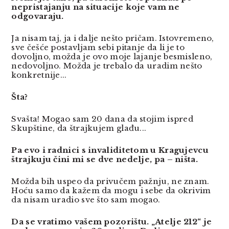
nepristajanju na situacije koje vam ne
odgovaraju.
Ja nisam taj, ja i dalje nešto pričam. Istovremeno,
sve češće postavljam sebi pitanje da li je to
dovoljno, možda je ovo moje lajanje besmisleno,
nedovoljno. Možda je trebalo da uradim nešto
konkretnije...
Šta?
Svašta! Mogao sam 20 dana da stojim ispred
Skupštine, da štrajkujem glađu...
Pa evo i radnici s invaliditetom u Kragujevcu
štrajkuju čini mi se dve nedelje, pa – ništa.
Možda bih uspeo da privučem pažnju, ne znam.
Hoću samo da kažem da mogu i sebe da okrivim
da nisam uradio sve što sam mogao.
Da se vratimo vašem pozorištu. „Atelje 212“ je