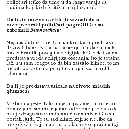
političari teško da umeju da razgovaraju sa
ljudima koji bi da kritikuju njihov rad.
Da li ste možda osetili ili saznali da su
novopazarski političari pogrešili što su
zabranili
Beton mahalu
?
Ne, apsolutno – ne. Oni su kritiku u predstavi
doživeli lično. Ništa ne kapiraju. Onda su, da bi
nas zabranili, posegli u religijski koš, rekli su da
predstava vređa religijska osećanja, što je totalna
laž. Tu sam reagovao da bih zaštitio klince, to im
ne bih oprostio da je njihova optužba naudila
klincima.
Da li je predstava uticala na živote mladih
glumaca?
Mislim da jeste. Bilo mi je najvažnie, ja to često
ponavljam, što mi je jedan od roditelja rekao da
mu je drago što sam ih naučio da misle i što su
postali ljudi. To su sad klinci koji se ne libe da
nešto kažu, koji nemaju problem što igraju u toj