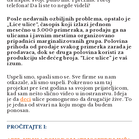
telefona! Da li ste to negde videli?
Posle nedavnih ozbiljnih problema, opstalo je
„Lice ulice“, časopis koji
izlazi
jednom
mese
č
no
u
5.000
primeraka
,
a
prodaju
ga
na
ulicama
i
javnim
mestima
organizovano
pripadnici
marginalizovanih
grupa
.
Polovina
prihoda
od
prodaje
svakog
primerka
zarada
je
prodavaca
,
dok
se
druga
polovina
koristi
za
produkciju
slede
ć
eg
broja
.
“Lice ulice” je vaš
izum.
Uspeli smo, spasli smo se. Sve firme su nam
otkazale, ali smo uspeli. Pokrenuo sam taj
projekat pre šest godina sa svojom prijateljicom,
kad sam nešto slično video u inostranstvu. Ideja
je da
deci
ulice pomognemo da drugačije žive. To
je jedna od stvari na koju mogu da budem
ponosan.
PROČITAJTE I: