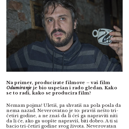
Na primer, producirate filmove – vaš film
Odumiranje
je bio uspešan i rado gledan. Kako
se to radi, kako se producira film?
Nemam pojma! Uletiš, pa shvatiš na pola posla da
nema nazad. Neverovatno je to: praviš nešto tri-
četiri godine, a ne znaš da li ćeš ga napraviti niti
da li će, ako ga uopšte napraviš, biti dobro. A ti si
bacio tri-četiri godine svog života. Neverovatan