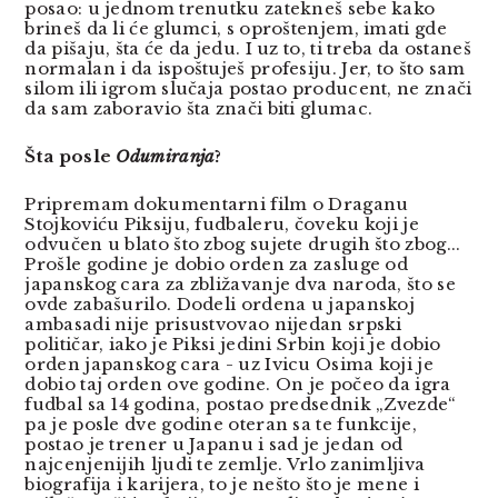
posao: u jednom trenutku zatekneš sebe kako
brineš da li će glumci, s oproštenjem, imati gde
da pišaju, šta će da jedu. I uz to, ti treba da ostaneš
normalan i da ispoštuješ profesiju. Jer, to što sam
silom ili igrom slučaja postao producent, ne znači
da sam zaboravio šta znači biti glumac.
Šta posle
Odumiranja
?
Pripremam dokumentarni film o Draganu
Stojkoviću Piksiju, fudbaleru, čoveku koji je
odvučen u blato što zbog sujete drugih što zbog...
Prošle godine je dobio orden za zasluge od
japanskog cara za zbližavanje dva naroda, što se
ovde zabašurilo. Dodeli ordena u japanskoj
ambasadi nije prisustvovao nijedan srpski
političar, iako je Piksi jedini Srbin koji je dobio
orden japanskog cara - uz Ivicu Osima koji je
dobio taj orden ove godine. On je počeo da igra
fudbal sa 14 godina, postao predsednik „Zvezde“
pa je posle dve godine oteran sa te funkcije,
postao je trener u Japanu i sad je jedan od
najcenjenijih ljudi te zemlje. Vrlo zanimljiva
biografija i karijera, to je nešto što je mene i