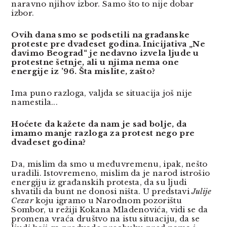
naravno njihov izbor. Samo što to nije dobar
izbor.
Ovih dana smo se podsetili na građanske
proteste pre dvadeset godina. Inicijativa „Ne
davimo Beograd“ je nedavno izvela ljude u
protestne šetnje, ali u njima nema one
energije iz ’96. Šta mislite, zašto?
Ima puno razloga, valjda se situacija još nije
namestila...
Hoćete da kažete da nam je sad bolje, da
imamo manje razloga za protest nego pre
dvadeset godina?
Da, mislim da smo u međuvremenu, ipak, nešto
uradili. Istovremeno, mislim da je narod istrošio
energiju iz građanskih protesta, da su ljudi
shvatili da bunt ne donosi ništa. U predstavi
Julije
Cezar
koju igramo u Narodnom pozorištu
Sombor, u režiji Kokana Mladenovića, vidi se da
promena vraća društvo na istu situaciju, da se