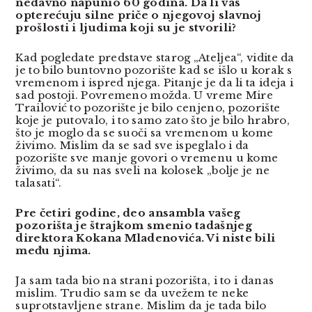
nedavno napunio 60 godina. Da li vas
opterećuju silne priče o njegovoj slavnoj
prošlosti i ljudima koji su je stvorili?
Kad pogledate predstave starog „Ateljea“, vidite da
je to bilo buntovno pozorište kad se išlo u korak s
vremenom i ispred njega. Pitanje je da li ta ideja i
sad postoji. Povremeno možda. U vreme Mire
Trailović to pozorište je bilo cenjeno, pozorište
koje je putovalo, i to samo zato što je bilo hrabro,
što je moglo da se suoči sa vremenom u kome
živimo. Mislim da se sad sve ispeglalo i da
pozorište sve manje govori o vremenu u kome
živimo, da su nas sveli na kolosek „bolje je ne
talasati“.
Pre četiri godine, deo ansambla vašeg
pozorišta je štrajkom smenio tadašnjeg
direktora Kokana Mladenovića. Vi niste bili
među njima.
Ja sam tada bio na strani pozorišta, i to i danas
mislim. Trudio sam se da uvežem te neke
suprotstavljene strane. Mislim da je tada bilo