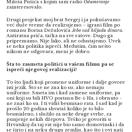
Miloša Pušića s kojim sam radio
Odumiranje
zainteresovalo.
Drugi projekat moj brat Sergej i ja pokušavamo
već duže vreme da realizujemo – igrani film po
romanu Borisa Dežulovića
Jebo sad hiljadu dinara.
Antiratna priča, tačka na sve ratove. Dugo ga
pripremamo. Nije lako, ali ne odustajemo. Uvek
se neka politika ispreči. Međutim, čim nešto
nikom ne odgovara, meni je dobro.
Šta to zasmeta politici u vašem filmu pa se
ispreči njegovoj realizaciji?
To što ljudi koji promene uniforme i dalje govore
isti jezik. Što se ne zna ko su, ako nemaju
uniforme. Smeta im i kad zamene uniforme, pa
oni koji su bili HVO postanu Be-i-Ha, i obrnuto -
ne znaš ko su. I ti vidiš besmisao rata. I sad kad je
prošlo 20 godina shvataš koliko je to bilo
besmisleno, i služilo za neke druge svrhe, za
punjenje nekih džepova. Teško je govoriti u
Hrvatskoj da taj rat nije bio samo domovinski i da
se širio i na neku drugu zemlju, kao što i ovi naši