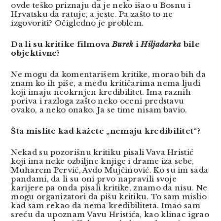
ovde teško priznaju da je neko išao u Bosnu i
Hrvatsku da ratuje, a jeste. Pa zašto to ne
izgovoriti? Očigledno je problem.
Da li su kritike filmova
Burek
i
Hiljadarka
bile
objektivne?
Ne mogu da komentarišem kritike, morao bih da
znam ko ih piše, a među kritičarima nema ljudi
koji imaju neokrnjen kredibilitet. Ima raznih
poriva i razloga zašto neko oceni predstavu
ovako, a neko onako. Ja se time nisam bavio.
Šta mislite kad kažete „nemaju kredibilitet“?
Nekad su pozorišnu kritiku pisali Vava Hristić
koji ima neke ozbiljne knjige i drame iza sebe,
Muharem Pervić, Avdo Mujčinović. Ko su im sada
pandami, da li su oni prvo napravili svoje
karijere pa onda pisali kritike, znamo da nisu. Ne
mogu organizatori da pišu kritiku. To sam mislio
kad sam rekao da nema kredibiliteta. Imao sam
sreću da upoznam Vavu Hristića, kao klinac igrao