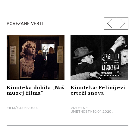
POVEZANE VESTI
Kinoteka dobila „Naš
Kinoteka: Felinijevi
muzej filma”
crteži snova
FILM/24.01.2020.
VIZUELNE
UMETNOSTI/16.01.2020.