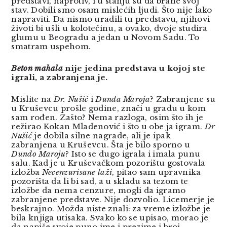
predstavi, naprotiv, i u stanju su da brane svoj
stav. Dobili smo osam mislećih ljudi. Što nije lako
napraviti. Da nismo uradili tu predstavu, njihovi
životi bi ušli u kolotečinu, a ovako, dvoje studira
glumu u Beogradu a jedan u Novom Sadu. To
smatram uspehom.
Beton mahala
nije jedina predstava u kojoj ste
igrali, a zabranjena je.
Mislite na
Dr. Nušić
i
Dunda Maroja
? Zabranjene su
u Kruševcu prošle godine, znači u gradu u kom
sam rođen. Zašto? Nema razloga, osim što ih je
režirao Kokan Mladenović i što u obe ja igram.
Dr
Nušić
je dobila silne nagrade, ali je ipak
zabranjena u Kruševcu. Šta je bilo sporno u
Dundo Maroju
? Isto se dugo igrala i imala punu
salu. Kad je u Kruševačkom pozorištu gostovala
izložba
Necenzurisane laži
, pitao sam upravnika
pozorišta da li bi sad, a u skladu sa tezom te
izložbe da nema cenzure, mogli da igramo
zabranjene predstave. Nije dozvolio. Licemerje je
beskrajno. Možda niste znali: za vreme izložbe je
bila knjiga utisaka. Svako ko se upisao, morao je
da napiše svoje puno ime i prezime i broj