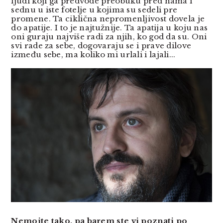
ljudi koji ga predvode preobuku pred nama i
sednu u iste fotelje u kojima su sedeli pre
promene. Ta ciklična nepromenljivost dovela je
do apatije. I to je najtužnije. Ta apatija u koju nas
oni guraju najviše radi za njih, ko god da su. Oni
svi rade za sebe, dogovaraju se i prave dilove
između sebe, ma koliko mi urlali i lajali...
Nemojte tako, pa barem ste vi poznati po