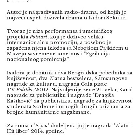
Autor je nagrađivanih radio-drama, od kojih je
najveći uspeh doživela drama o Isidori Sekulić.
Tvorac je niza performansa i umetničkog
projekta
Politart
, koji je doživeo veliku
internacionalnu promociju, a posebno je
zapažena njena izložba sa Nebojšom Pajkićem u
Muzeju savremene umetnosti "Egzibicija
nacionalnog pomirenja".
Isidora je dobitnik i dva Beogradska pobednika za
književnost, dva Zlatna bestselera, Samsungove
nagrade za kulturu, nagrada Gala pisac
TV
Politike
2002, Najvoljenije žene 21. veka, Karić
nagrade za publicistiku i nagrade "Dragiša
Kašiković" za publicistiku, nagrade za književnost
studenata Sorbone i mnogih drugih priznanja za
brojne humanitarne angažmane.
Za roman "Spas" dodeljena joj je nagrada "Zlatni
Hit liber" 2014. godine.