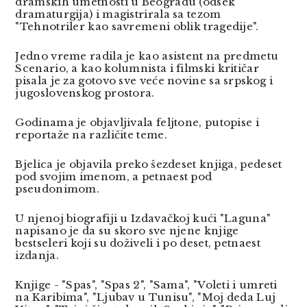
dramskih umetnosti u Beogradu (odsek
dramaturgija) i magistrirala sa tezom
"Tehnotriler kao savremeni oblik tragedije".
Jedno vreme radila je kao asistent na predmetu
Scenario, a kao kolumnista i filmski kritičar
pisala je za gotovo sve veće novine sa srpskog i
jugoslovenskog prostora.
Godinama je objavljivala feljtone, putopise i
reportaže na različite teme.
Bjelica je objavila preko šezdeset knjiga, pedeset
pod svojim imenom, a petnaest pod
pseudonimom.
U njenoj biografiji u Izdavačkoj kući "Laguna"
napisano je da su skoro sve njene knjige
bestseleri koji su doživeli i po deset, petnaest
izdanja.
Knjige - "Spas", "Spas 2", "Sama", "Voleti i umreti
na Karibima", "Ljubav u Tunisu", "Moj deda Luj