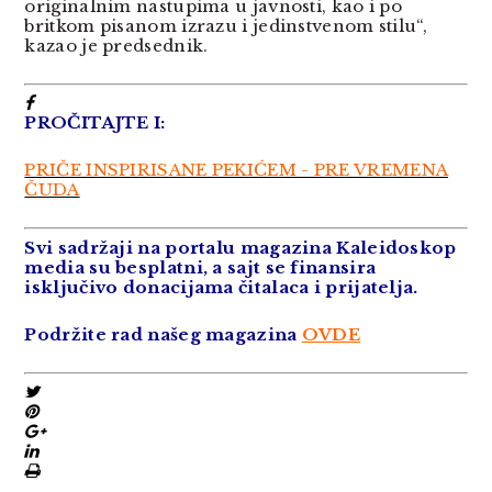
originalnim nastupima u javnosti, kao i po
britkom pisanom izrazu i jedinstvenom stilu“,
kazao je predsednik.
PROČITAJTE I:
PRIČE INSPIRISANE PEKIĆEM - PRE VREMENA
ČUDA
Svi sadržaji na portalu magazina Kaleidoskop
media su besplatni, a sajt se finansira
isključivo donacijama čitalaca i prijatelja.
Podržite rad našeg magazina
OVDE