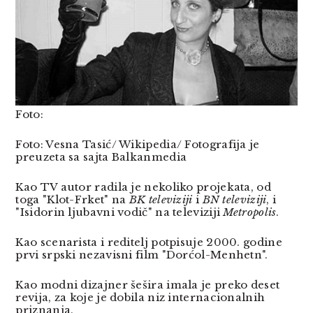
Foto:
Foto: Vesna Tasić/ Wikipedia/ Fotografija je
preuzeta sa sajta Balkanmedia
Kao TV autor radila je nekoliko projekata, od
toga "Klot-Frket" na
BK televiziji
i
BN televiziji
, i
"Isidorin ljubavni vodič" na televiziji
Metropolis
.
Kao scenarista i reditelj potpisuje 2000. godine
prvi srpski nezavisni film "Dorćol-Menhetn".
Kao modni dizajner šešira imala je preko deset
revija, za koje je dobila niz internacionalnih
priznanja.