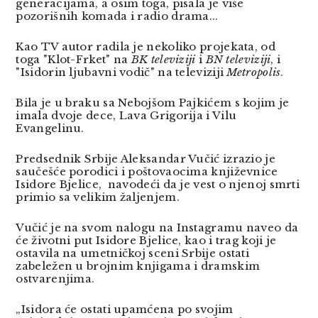
generacijama, a osim toga, pisala je više
pozorišnih komada i radio drama...
Kao TV autor radila je nekoliko projekata, od
toga "Klot-Frket" na
BK televiziji
i
BN televiziji
, i
"Isidorin ljubavni vodič" na televiziji
Metropolis
.
Bila je u braku sa Nebojšom Pajkićem s kojim je
imala dvoje dece, Lava Grigorija i Vilu
Evangelinu.
Predsednik Srbije Aleksandar Vučić izrazio je
saučešće porodici i poštovaocima književnice
Isidore Bjelice, navodeći da je vest o njenoj smrti
primio sa velikim žaljenjem.
Vučić je na svom nalogu na Instagramu naveo da
će životni put Isidore Bjelice, kao i trag koji je
ostavila na umetničkoj sceni Srbije ostati
zabeležen u brojnim knjigama i dramskim
ostvarenjima.
„Isidora će ostati upamćena po svojim