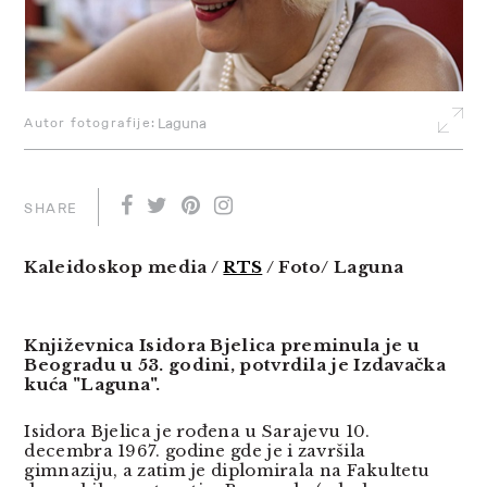
Autor fotografije:
Laguna
SHARE
Kaleidoskop media /
RTS
/ Foto/ Laguna
Književnica Isidora Bjelica preminula je u
Beogradu u 53. godini, potvrdila je Izdavačka
kuća "Laguna".
Isidora Bjelica je rođena u Sarajevu 10.
decembra 1967. godine gde je i završila
gimnaziju, a zatim je diplomirala na Fakultetu