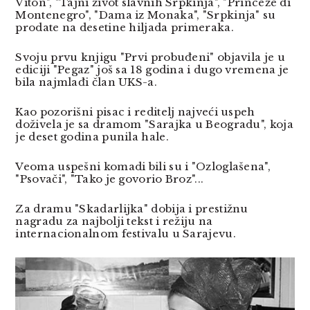
Viton", "Tajni život slavnih Srpkinja", "Princeze di
Montenegro", "Dama iz Monaka", "Srpkinja" su
prodate na desetine hiljada primeraka.
Svoju prvu knjigu "Prvi probuđeni" objavila je u
ediciji "Pegaz" još sa 18 godina i dugo vremena je
bila najmlađi član UKS-a.
Kao pozorišni pisac i reditelj najveći uspeh
doživela je sa dramom "Sarajka u Beogradu", koja
je deset godina punila hale.
Veoma uspešni komadi bili su i "Ozloglašena",
"Psovači", "Tako je govorio Broz"...
Za dramu "Skadarlijka" dobija i prestižnu
nagradu za najbolji tekst i režiju na
internacionalnom festivalu u Sarajevu.