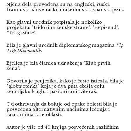
Njena dela prevođena su na engleski, ruski,
francuski, slovenački, makedonski i španski jezik.
Kao glavni urednik potpisala je nekoliko
projekata: "Isidorine ženske strane", "Hepi-end",
"Trag istine".
Bila je glavni urednik diplomatskog magazina
Vip
Trip Diplomatik.
Bjelica je bila članica udruženja "Klub prvih
žena".
Govorila je pet jezika, kako je često isticala, bila je
"globtroterka" koja je dva puta obišla celu
zemaljsku kuglu i pasionirani tviteraš.
Od otkrivanja da boluje od opake bolesti bila je
posvećena alternativnim načinima lečenja i
saznanjima iz te oblasti.
Autor je više od 40 knjiga posvećenih različitim