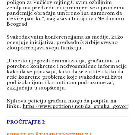
poligon za Vučićev rejting.U svim ozbiljnim
zemljama predsednici i premijeri se o problemu
pandemije obraćaju umereno i sa namerom da
ne šire paniku“, naglašava Inicijativa Ne davimo
Beograd.
Svakodnevnim konferencijama za medije, kako
ocenjuje inicijativa, predsednik Srbije svesno
zloupotrebljava svoju funkciju.
„Umesto njegovih dramatizacija, građanima su
potrebne konkretne i nedvosmislene informacije
kako da se ponašaju, kako da se zaštite i kako da
reše konretne probleme koje svakodnevni život
pod izolacijom i karantinom podrazumeva“,
zaključuju u saopštenju.
Njihovu peticiju građani mogu da potpišu na
linku:
https://www.petitions.net/da_struka_govori
PROČITAJTE I:
SRPSKI 3D ŠTAMPARI: VIZIRI ZA