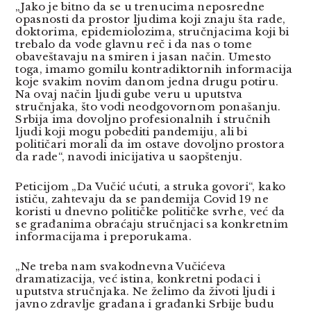
„Jako je bitno da se u trenucima neposredne
opasnosti da prostor ljudima koji znaju šta rade,
doktorima, epidemiolozima, stručnjacima koji bi
trebalo da vode glavnu reč i da nas o tome
obaveštavaju na smiren i jasan način. Umesto
toga, imamo gomilu kontradiktornih informacija
koje svakim novim danom jedna drugu potiru.
Na ovaj način ljudi gube veru u uputstva
stručnjaka, što vodi neodgovornom ponašanju.
Srbija ima dovoljno profesionalnih i stručnih
ljudi koji mogu pobediti pandemiju, ali bi
političari morali da im ostave dovoljno prostora
da rade“, navodi inicijativa u saopštenju.
Peticijom „Da Vučić ućuti, a struka govori“, kako
ističu, zahtevaju da se pandemija Covid 19 ne
koristi u dnevno političke političke svrhe, već da
se građanima obraćaju stručnjaci sa konkretnim
informacijama i preporukama.
„Ne treba nam svakodnevna Vučićeva
dramatizacija, već istina, konkretni podaci i
uputstva stručnjaka. Ne želimo da životi ljudi i
javno zdravlje građana i građanki Srbije budu