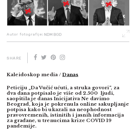
Autor fotografije:
NDM BGD
SHARE
Kaleidoskop media /
Danas
Peticiju „Da Vučić ućuti, a struka govori“, za
dva dana potpisalo je više od 2.500 ljudi,
saopštila je danas Inicijativa Ne davimo
Beograd, koja je pokrenula online sakupljanje
potpisa kako bi ukazali na neophodnost
pravovremenih, istinitih i jasnih informacija
za građane, u trenucima krize COVID 19
pandemije.