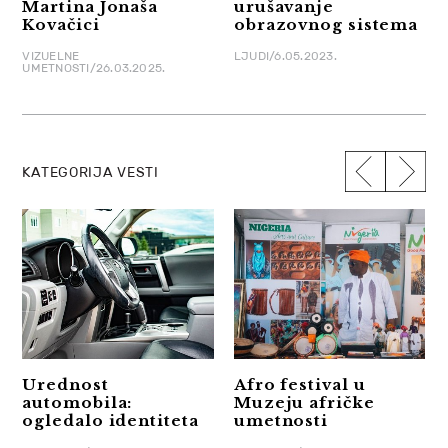
Martina Jonaša
urušavanje
Kovačici
obrazovnog sistema
VIZUELNE
LJUDI/6.05.2023.
UMETNOSTI/26.03.2025.
KATEGORIJA VESTI
Urednost
Afro festival u
automobila:
Muzeju afričke
ogledalo identiteta
umetnosti