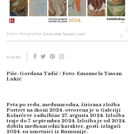
Autor fotografije:
Emanuela Tassan Lukić
SHARE
Piše: Gordana Tadić / Foto: Emanuela Tassan
Lukić
Peta po redu, međunarodna, žirirana zložba
Portret na ikoni 2024. otvorena je u Galeriji
Kolarčeve zadužbine 27. avgusta 2024. Izložba
traje do 7. septembra 2024. Izložba je od 2024.
dobila međunarodni karakter, gosti-izlagači
2024. su umetnici iz Rumunije.