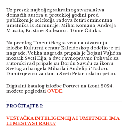
Uz presek najboljeg sakralnog stvaralaštva
domaćih autora u protekloj godini pred
publikom je selekcija radova četiri eminentna
umetnika iz Rumunije: Mihai Komana, Andreja
Musata, Kristine Raileanu i Tome Čituka.
Na predlog Umetničkog saveta na otvaranju
izložbe Kulturni centar Kaleidoskop dodelio je tri
nagrade. Velika nagrada pripala je Bojani Vujić za
mozaik Sveti Ilija, a dve ravnopravne Pohvale za
autorski rad pripale su Đorđu Saviću za ikonu
Svetog arhangela Mihaila i Anđeliji i Todoru
Dimitrijeviću za ikonu Sveti Petar i zlatni petao.
Digitalni katalog izložbe Portret na ikoni 2024.
možete pogledati
OVDE
.
PROČITAJTE I:
VEŠTAČKA INTELIGENCIJA I UMETNICI: IMA
LI MESTA STRAHU?