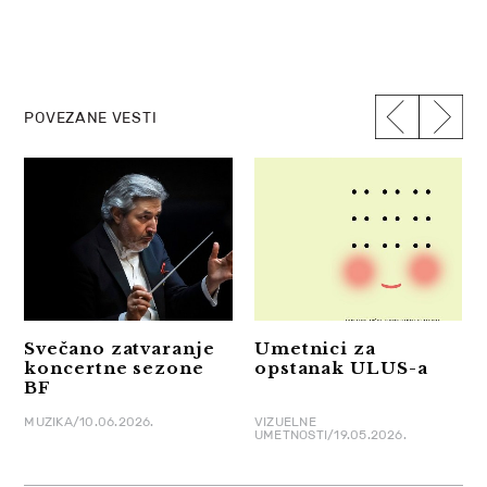
POVEZANE VESTI
Svečano zatvaranje
Umetnici za
koncertne sezone
opstanak ULUS-a
BF
MUZIKA/10.06.2026.
VIZUELNE
UMETNOSTI/19.05.2026.