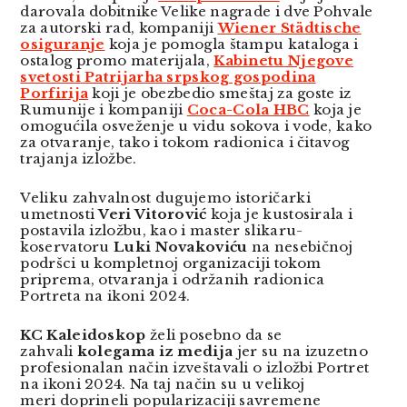
darovala dobitnike Velike nagrade i dve Pohvale
za autorski rad, kompaniji
Wiener Städtische
osiguranje
koja je pomogla štampu kataloga i
ostalog promo materijala,
Kabinet
u
Njegove
svetosti
Patrijarha srpskog gospodina
Porfirija
koji je obezbedio smeštaj za goste iz
Rumunije i kompaniji
Coca-Cola HBC
koja je
omogućila osveženje u vidu sokova i vode, kako
za otvaranje, tako i tokom radionica i čitavog
trajanja izložbe.
Veliku zahvalnost dugujemo istoričarki
umetnosti
Veri Vitorović
koja je kustosirala i
postavila izložbu, kao i master slikaru-
koservatoru
Luki Novakoviću
na nesebičnoj
podršci u kompletnoj organizaciji tokom
priprema, otvaranja i održanih radionica
Portreta na ikoni 2024.
KC Kaleidoskop
želi posebno da se
zahvali
kolegama iz medija
jer su na izuzetno
profesionalan način izveštavali o izložbi Portret
na ikoni 2024. Na taj način su u velikoj
meri doprineli popularizaciji savremene