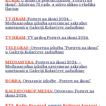
KURIR
:
U Kolarcu posetiti izložbu "Portret na
ikoni": Izložena 73 rada, a uživo slikao i vladika
Ilarion
TV HRAM
:
Portret na ikoni 2024. -
Međunarodna izložba savremene sakralne
umetnosti u Galeriji Kolarčeve zadužbine
TV HRAM
: TV prilog Portret na ikoni 2024.
TELEGRAF
:
Otvorena izložba "Portreti na ikoni"
u Galeriji Kolarčeve zadužbine
MEDIASFERA
: Portret na ikoni 2024. –
Međunarodna izložba savremene sakralne
umetnosti u Galeriji Kolarčeve zadužbine
BORBA
:
Otvaranje izložbe ,,Portret na ikoni”
KALEIDOSKOP MEDIA
:
Otvoreno: Portret na
ikoni 2024.
RTS, Radio Beograd
,
emisija
Kulturni krugovi
-