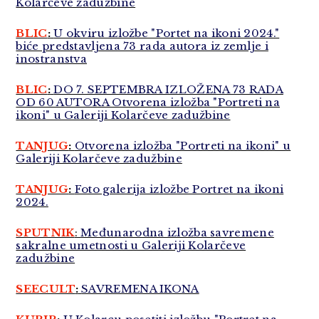
Kolarčeve zadužbine
BLIC
:
U okviru izložbe "Portet na ikoni 2024."
biće predstavljena 73 rada autora iz zemlje i
inostranstva
BLIC
:
DO 7. SEPTEMBRA IZLOŽENA 73 RADA
OD 60 AUTORA Otvorena izložba "Portreti na
ikoni" u Galeriji Kolarčeve zadužbine
TANJUG
:
Otvorena izložba "Portreti na ikoni" u
Galeriji Kolarčeve zadužbine
TANJUG
:
Foto galerija izložbe Portret na ikoni
2024.
SPUTNIK
:
Međunarodna izložba savremene
sakralne umetnosti u Galeriji Kolarčeve
zadužbine
SEECULT
:
SAVREMENA IKONA