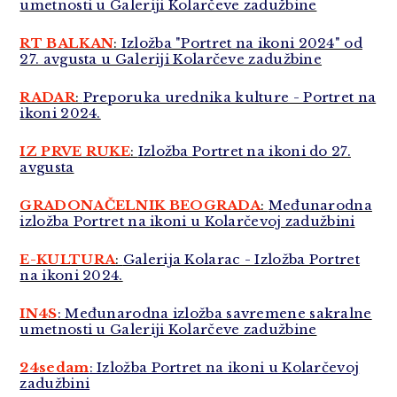
umetnosti u Galeriji Kolarčeve zadužbine
RT BALKAN
:
Izložba "Portret na ikoni 2024" od
27. avgusta u Galeriji Kolarčeve zadužbine
RADAR
:
Preporuka urednika kulture - Portret na
ikoni 2024.
IZ PRVE RUKE
:
Izložba Portret na ikoni do 27.
avgusta
GRADONAČELNIK BEOGRADA
:
Međunarodna
izložba Portret na ikoni u Kolarčevoj zadužbini
E-KULTURA
:
Galerija Kolarac - Izložba Portret
na ikoni 2024.
IN4S
: Međunarodna izložba savremene sakralne
umetnosti u Galeriji Kolarčeve zadužbine
24sedam
: Izložba Portret na ikoni u Kolarčevoj
zadužbini