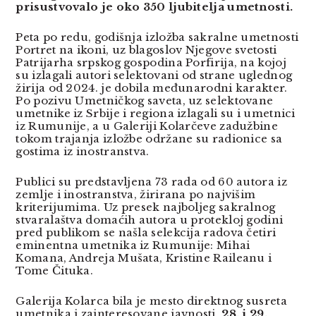
prisustvovalo je oko 350 ljubitelja umetnosti.
Peta po redu, godišnja izložba sakralne umetnosti
Portret na ikoni, uz blagoslov Njegove svetosti
Patrijarha srpskog gospodina Porfirija, na kojoj
su izlagali autori selektovani od strane uglednog
žirija od 2024. je dobila međunarodni karakter.
Po pozivu Umetničkog saveta, uz selektovane
umetnike iz Srbije i regiona izlagali su i umetnici
iz Rumunije, a u Galeriji Kolarčeve zadužbine
tokom trajanja izložbe održane su radionice sa
gostima iz inostranstva.
Publici su predstavljena 73 rada od 60 autora iz
zemlje i inostranstva, žirirana po najvišim
kriterijumima. Uz presek najboljeg sakralnog
stvaralaštva domaćih autora u protekloj godini
pred publikom se našla selekcija radova četiri
eminentna umetnika iz Rumunije: Mihai
Komana, Andreja Mušata, Kristine Raileanu i
Tome Čituka.
Galerija Kolarca bila je mesto direktnog susreta
umetnika i zainteresovane javnosti.
28. i 29.