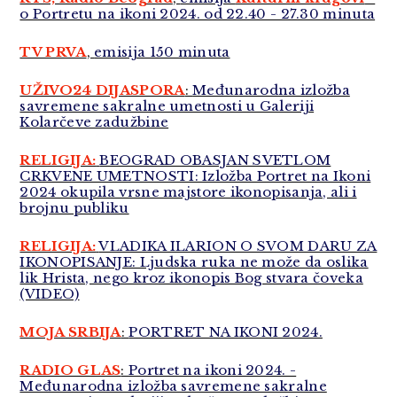
o Portretu na ikoni 2024. od 22.40 - 27.30 minuta
TV PRVA
,
emisija 150 minuta
UŽIVO24 DIJASPORA
:
Međunarodna izložba
savremene sakralne umetnosti u Galeriji
Kolarčeve zadužbine
RELIGIJA:
BEOGRAD OBASJAN SVETLOM
CRKVENE UMETNOSTI: Izložba Portret na Ikoni
2024 okupila vrsne majstore ikonopisanja, ali i
brojnu publiku
RELIGIJA:
VLADIKA ILARION O SVOM DARU ZA
IKONOPISANJE: Ljudska ruka ne može da oslika
lik Hrista, nego kroz ikonopis Bog stvara čoveka
(VIDEO)
MOJA SRBIJA
:
PORTRET NA IKONI 2024.
RADIO GLAS
:
Portret na ikoni 2024. -
Međunarodna izložba savremene sakralne