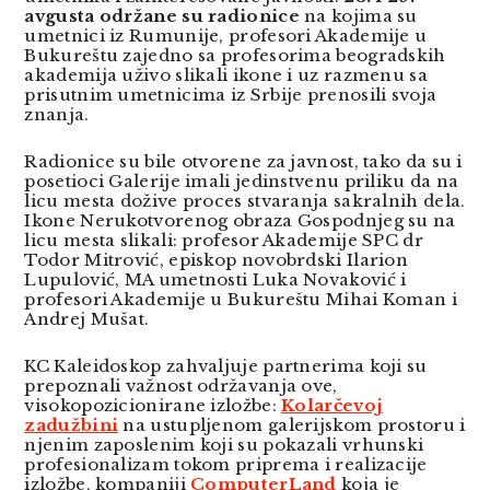
avgusta
održane su
radionice
na kojima su
umetnici iz Rumunije, profesori Akademije u
Bukureštu zajedno sa profesorima beogradskih
akademija uživo slikali ikone i uz razmenu sa
prisutnim umetnicima iz Srbije prenosili svoja
znanja.
Radionice su bile otvorene za javnost, tako da su i
posetioci Galerije imali jedinstvenu priliku da na
licu mesta dožive proces stvaranja sakralnih dela.
Ikone Nerukotvorenog obraza Gospodnjeg su na
licu mesta slikali: profesor Akademije SPC dr
Todor Mitrović, episkop novobrdski Ilarion
Lupulović, MA umetnosti Luka Novaković i
profesori Akademije u Bukureštu Mihai Koman i
Andrej Mušat.
KC Kaleidoskop zahvaljuje partnerima koji su
prepoznali važnost održavanja ove,
visokopozicionirane izložbe:
Kolarčevoj
zadužbini
na ustupljenom galerijskom prostoru i
njenim zaposlenim koji su pokazali vrhunski
profesionalizam tokom priprema i realizacije
izložbe, kompaniji
ComputerLand
koja je