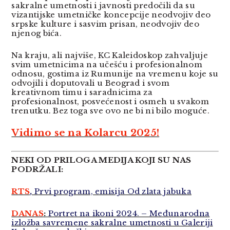
sakralne umetnosti i javnosti predočili da su
vizantijske umetničke koncepcije neodvojiv deo
srpske kulture i sasvim prisan, neodvojiv deo
njenog bića.
Na kraju, ali najviše, KC Kaleidoskop zahvaljuje
svim umetnicima na učešću i profesionalnom
odnosu, gostima iz Rumunije na vremenu koje su
odvojili i doputovali u Beograd i svom
kreativnom timu i saradnicima za
profesionalnost, posvećenost i osmeh u svakom
trenutku. Bez toga sve ovo ne bi ni bilo moguće.
Vidimo se na Kolarcu 2025!
NEKI OD PRILOGA MEDIJA KOJI SU NAS
PODRŽALI:
RTS
,
Prvi program, emisija Od zlata jabuka
DANAS
:
Portret na ikoni 2024. – Međunarodna
izložba savremene sakralne umetnosti u Galeriji