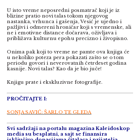
U isto vreme neposredni posmatrač koji je iz
blizine pratio novi talas tokom njegovog
nastanka, vrhunca i gašenja, Vesić je ujedno i
pažljivi i odmereni hroničar koji s vremenske, ali
ne i emotivne distance dočarava, oživljava i
približava kulturnu epohu precizno i živopisno.
Onima pak koji to vreme ne pamte ova knjiga će
u nekoliko poteza pera pokazati zašto se o tom
periodu govori i neverovatnih četrdeset godina
kasnije. Novi talas? Kao da je bio juče!
Knjigu prate i ekskluzivne fotografije.
PROČITAJTE I:
SONJA SAVIĆ: ŠARLO TE GLEDA
Svi sadržaji na portalu magazina Kaleidoskop
media su besplatni, a sajt se finansira
isključivo donacijama čita
laca i prijatelja.