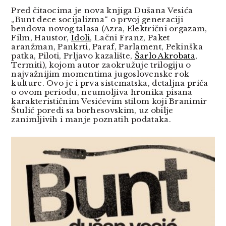
Pred čitaocima je nova knjiga Dušana Vesića
„Bunt dece socijalizma“ o prvoj generaciji
bendova novog talasa (Azra, Električni orgazam,
Film, Haustor,
Idoli
, Lačni Franz, Paket
aranžman, Pankrti, Paraf, Parlament, Pekinška
patka, Piloti, Prljavo kazalište,
Šarlo Akrobata
,
Termiti), kojom autor zaokružuje trilogiju o
najvažnijim momentima jugoslovenske rok
kulture. Ovo je i prva sistematska, detaljna priča
o ovom periodu, neumoljiva hronika pisana
karakterističnim Vesićevim stilom koji Branimir
Štulić poredi sa borhesovskim, uz obilje
zanimljivih i manje poznatih podataka.