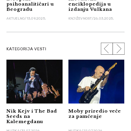
psihoanalitičari u
enciklopedija u
Beogradu
izdanju Vulkana
AKTUELNO/13.09.2025.
KNJIŽEVNOST/26.03.2025.
KATEGORIJA VESTI
Nik Kejv i The Bad
Moby priredio veče
Seeds na
za pamćenje
Kalemegdanu
MUZIKA/31.07.2026.
MUZIKA/22.07.2026.