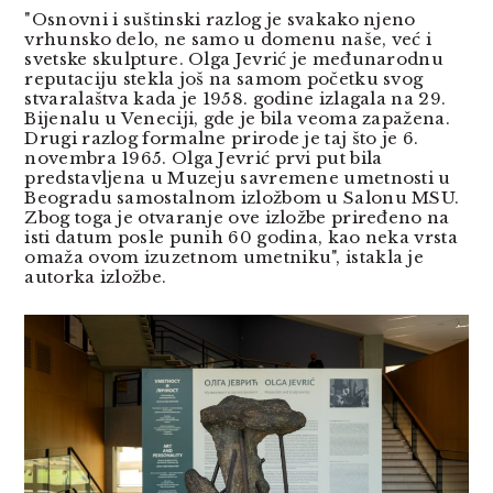
"Osnovni i suštinski razlog je svakako njeno
vrhunsko delo, ne samo u domenu naše, već i
svetske skulpture. Olga Jevrić je međunarodnu
reputaciju stekla još na samom početku svog
stvaralaštva kada je 1958. godine izlagala na
29.
Bijenalu u Veneciji, gde je bila veoma zapažena.
Drugi razlog formalne prirode je taj što je 6.
novembra 1965. Olga Jevrić prvi put bila
predstavljena u Muzeju savremene umetnosti u
Beogradu samostalnom izložbom u Salonu MSU.
Zbog toga je otvaranje ove izložbe priređeno na
isti datum posle punih 60 godina, kao neka vrsta
omaža ovom izuzetnom umetniku", istakla je
autorka izložbe.