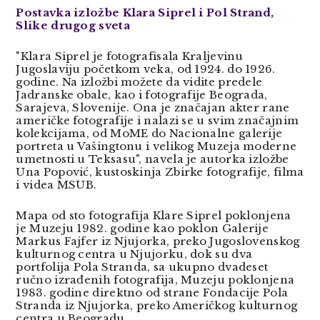
Postavka izložbe Klara Siprel i Pol Strand,
Slike drugog sveta
"Klara Siprel je fotografisala Kraljevinu
Jugoslaviju početkom veka, od 1924. do 1926.
godine. Na izložbi možete da vidite predele
Jadranske obale, kao i fotografije Beograda,
Sarajeva, Slovenije. Ona je značajan akter rane
američke fotografije i nalazi se u svim značajnim
kolekcijama, od MoME do Nacionalne galerije
portreta u Vašingtonu i velikog Muzeja moderne
umetnosti u Teksasu", navela je autorka izlož
be
Una Popovi
ć, kustoskinja Zbirke fotografije, filma
i videa MSUB.
Mapa od sto fotografija Klare Siprel poklonjena
je Muzeju 1982. godine kao poklon Galerije
Markus Fajfer iz Njujorka, preko Jugoslovenskog
kulturnog centra u Njujorku, dok su dva
portfolija Pola Stranda, sa ukupno dvadeset
ručno izrađenih fotografija, Muzeju poklonjena
1983. godine direktno od strane Fondacije Pola
Stranda iz Njujorka, preko Američkog kulturnog
centra u Beogradu.