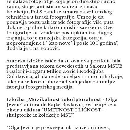
se nalaze fotografije koje je on direktno ruč
no
radio,
što je fantastičan sadržaj za našu
kolekciju.
Pol Strand se smatra za vrhunskog
tehničara u izradi fotografije. Umeo je da
ponavlja postupak izrade fotografije više puta
dok ne ispadne kako on misli - savršeno. Ove
fotografije su izrađene postupkom tzv. dugog
trajanja, to je muzejska kategorija, ostaju
nepromenjene i " kao nove" i posle 100 godina",
dodala je Una Popović.
Autorka izložbe ističe da su ova dva portfolia bila
predstavljana tokom devedesetih u Salonu MSUB
i Galeriji-Legatu Milice Zorić i Rodoljuba
Čolakovića, ali da ovde sučeljava samo njih dvoje,
tako da se kroz njihov rad vidi jedan zanimljiv
istorijat fotografskog medija.
Izložba „Muzikalnost i skulpturalnost - Olga
Jevrić"
autora dr Rajke Bošković, realizuje se u
okviru ciklusa "UMETNOST I LIČNOST –
skulptorke iz kolekcije MSU".
"Olga Jevrić je pre svega bila izuzetan čovek,