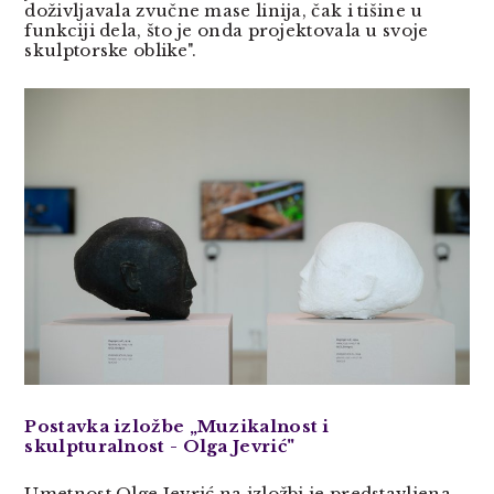
doživljavala zvučne mase linija, čak i tišine u
funkciji dela, što je onda projektovala u svoje
skulptorske oblike".
Postavka izložbe „Muzikalnost i
skulpturalnost - Olga Jevrić"
Umetnost Olge Jevrić na izložbi je predstavljena