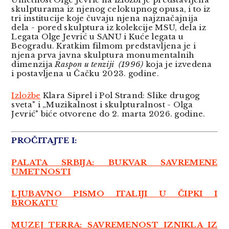
skulpturama iz njenog celokupnog opusa, i to iz
tri institucije koje čuvaju njena najznačajnija
dela - pored skulptura iz kolekcije MSU, dela iz
Legata Olge Jevrić u SANU i Kuće legata u
Beogradu. Kratkim filmom predstavljena je i
njena prva javna skulptura monumentalnih
dimenzija
Raspon u tenziji (1996)
koja je izvedena
i
postavljena u Čačku 2023. godine.
Izložbe
Klara Siprel i Pol Strand: Slike drugog
sveta" i „Muzikalnost i skulpturalnost - Olga
Jevrić" biće otvorene do 2. marta 2026. godine.
PROČITAJTE I:
PALATA SRBIJA: BUKVAR SAVREMENE
UMETNOSTI
LJUBAVNO PISMO ITALIJI U ČIPKI I
BROKATU
MUZEJ TERRA: SAVREMENOST IZNIKLA IZ