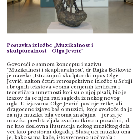
Postavka izložbe „Muzikalnost i
skulpturalnost - Olga Jevrić"
Govoreći o samom konceptu i nazivu
"Muzikalnost i skuplturalnost", dr Rajka Bošković
je navela: „Istražujući skulptorski opus Olge
Jevrić, nakon četiri retrospektivne izložbe u Srbiji
i brojnih tekstova veoma cenjenih kritičara i
teoretičara umetnosti koji su o njoj pisali, bio je
izazov da se njen rad sagleda iz nekog novog
ugla. U izjavama Olge Jevrić postoje retke, ali
dragocene izjave baš o muzici, koje svedoče da je
za nju muzika bila veoma značajna – jer za je
muzika predstavljala zvučno tkivo u pozadini, ali
ne kao doslovna ilustracija nekog muzičkog dela
već kao prostorni događaj. Slušajući muziku ona
je, kako sama kaže, istovremeno uočavala i