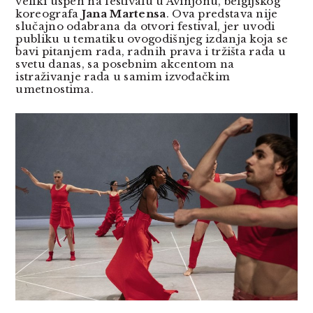
veliki uspeh na festivalu u Avinjonu, belgijskog
koreografa
Jana Martensa
. Ova predstava nije
slučajno odabrana da otvori festival, jer uvodi
publiku u tematiku ovogodišnjeg izdanja koja se
bavi pitanjem rada, radnih prava i tržišta rada u
svetu danas, sa posebnim akcentom na
istraživanje rada u samim izvođačkim
umetnostima.