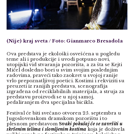
(Nije) kraj sveta / Foto: Gianmarco Bresadola
Ova predstava je ekološki osvešćena u pogledu
teme ali i produkcije i uvodi potpuno novi,
utopijski vid stvaranja pozorišta, a za šta se Kejti
Mičel dosledno bori u svim svojim poslednjim
radovima, praveći tako zaokret u svojoj ranije
vrlo prepoznatljivoj poetici. Kostimi i rekviziti su
preuzeti iz ranijih predstava, scenografija
izgrađena od reciklabilnih materijala, a struja za
predstavu proizvodi se u njoj samoj,
pedaliranjem dva specijalna bicikla.
Festival će biti svečano otvoren 25. septembra u
Jugoslovenskom dramskom pozorištu i to
plesnom predstavom
S
vaki pokušaj će se završiti u
skršenim telima i slomljenim kostima
koja je doživela