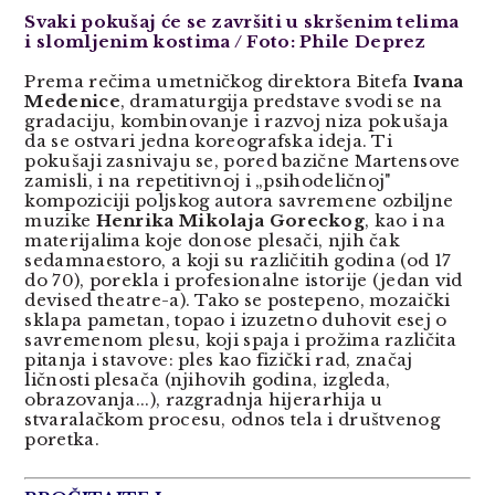
Svaki pokušaj će se završiti u skršenim telima
i slomljenim kostima / Foto: Phile Deprez
Prema rečima umetničkog direktora Bitefa
Ivana
Medenice
, dramaturgija predstave svodi se na
gradaciju, kombinovanje i razvoj niza pokušaja
da se ostvari jedna koreografska ideja. Ti
pokušaji zasnivaju se, pored bazične Martensove
zamisli, i na repetitivnoj i „psihodeličnoj"
kompoziciji poljskog autora savremene ozbiljne
muzike
Henrika Mikolaja Goreckog
, kao i na
materijalima koje donose plesači, njih čak
sedamnaestoro, a koji su različitih godina (od 17
do 70), porekla i profesionalne istorije (jedan vid
devised theatre-a). Tako se postepeno, mozaički
sklapa pametan, topao i izuzetno duhovit esej o
savremenom plesu, koji spaja i prožima različita
pitanja i stavove: ples kao fizički rad, značaj
ličnosti plesača (njihovih godina, izgleda,
obrazovanja...), razgradnja hijerarhija u
stvaralačkom procesu, odnos tela i društvenog
poretka.