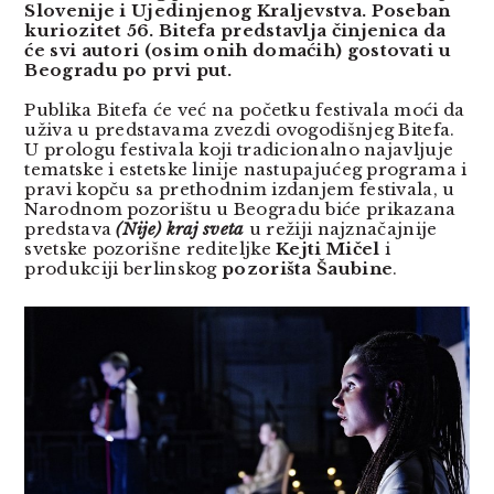
Slovenije i Ujedinjenog Kraljevstva. Poseban
kuriozitet 56. Bitefa predstavlja činjenica da
će svi autori (osim onih domaćih) gostovati u
Beogradu po prvi put.
Publika Bitefa će već na početku festivala moći da
uživa u predstavama zvezdi ovogodišnjeg Bitefa.
U prologu festivala koji tradicionalno najavljuje
tematske i estetske linije nastupajućeg programa i
pravi kopču sa prethodnim izdanjem festivala, u
Narodnom pozorištu u Beogradu biće prikazana
predstava
(Nije) kraj sveta
u režiji najznačajnije
svetske pozorišne rediteljke
Kejti Mičel
i
produkciji berlinskog
pozorišta Šaubine
.