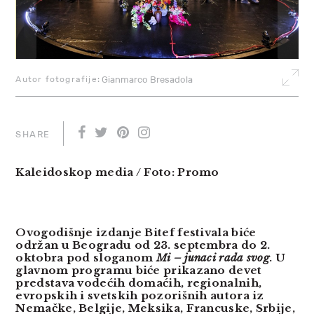
Autor fotografije:
Gianmarco Bresadola
SHARE
Kaleidoskop media / Foto: Promo
Ovogodišnje izdanje Bitef festivala biće
održan u Beogradu od 23. septembra do 2.
oktobra pod sloganom
Mi – junaci rada svog
. U
glavnom programu biće prikazano devet
predstava vodećih domaćih, regionalnih,
evropskih i svetskih pozorišnih autora iz
Nemačke, Belgije, Meksika, Francuske, Srbije,