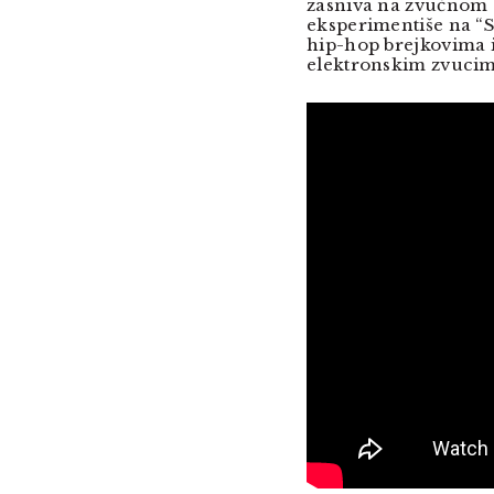
zasniva na zvučnom s
eksperimentiše na “Sk
hip-hop brejkovima 
elektronskim zvucim