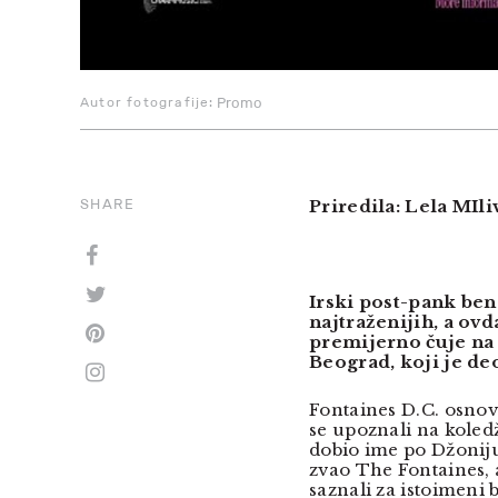
Autor fotografije:
Promo
SHARE
Priredila: Lela MIli
Irski post-pank be
najtraženijih, a ovd
premijerno čuje na 
Beograd, koji je de
Fontaines D.C. osnov
se upoznali na koledž
dobio ime po Džoniju
zvao The Fontaines, a
saznali za istoimeni 