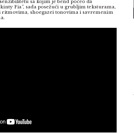
enzibilitetu sa kojim je bend počeo da
inty Fia”, sada posežući u grubljim teksturama,
i ritmovima, shoegazei tonovima i savremenim
a.