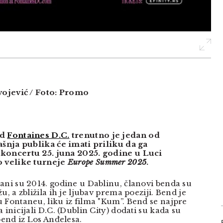
vojević / Foto: Promo
nd
Fontaines D.C.
trenutno je jedan od
ašnja publika će imati priliku da ga
koncertu 25. juna 2025. godine u Luci
o velike turneje
Europe Summer 2025
.
ani su 2014. godine u Dablinu, članovi benda su
u, a zbližila ih je ljubav prema poeziji. Bend je
 Fontaneu, liku iz filma "Kum”. Bend se najpre
 inicijali D.C. (Dublin City) dodati su kada su
bend iz Los Anđelesa.