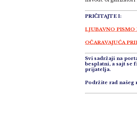
PRIČITAJTE I:
LJUBAVNO PISMO I
OČARAVAJUĆA PRIR
Svi sadržaji na po
besplatni, a sajt se
prijatelja.
Podržite rad našeg