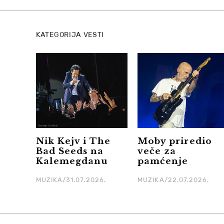
KATEGORIJA VESTI
Nik Kejv i The
Moby priredio
Bad Seeds na
veče za
Kalemegdanu
pamćenje
MUZIKA/31.07.2026.
MUZIKA/22.07.2026.