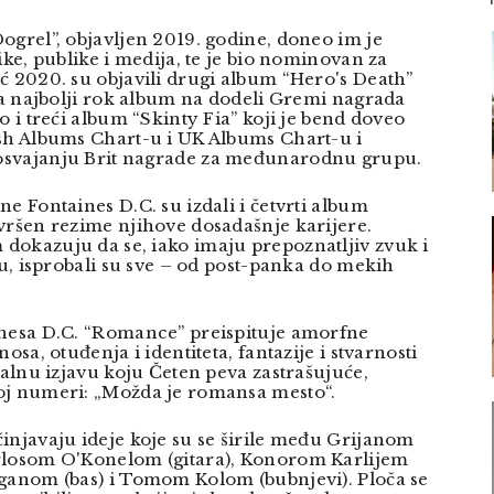
ogrel”, objavljen 2019. godine, doneo im je
ike, publike i medija, te je bio nominovan za
ć 2020. su objavili drugi album “Hero's Death”
 za najbolji rok album na dodeli Gremi nagrada
o i treći album “Skinty Fia” koji je bend doveo
sh Albums Chart-u i UK Albums Chart-u i
svajanju Brit nagrade za međunarodnu grupu.
e Fontaines D.C. su izdali i četvrti album
vršen rezime njihove dosadašnje karijere.
okazuju da se, iako imaju prepoznatljiv zvuk i
ju, isprobali su sve – od post-panka do mekih
inesa D.C. “Romance” preispituje amorfne
osa, otuđenja i identiteta, fantazije i stvarnosti
ralnu izjavu koju Četen peva zastrašujuće,
oj numeri: „Možda je romansa mesto“.
injavaju ideje koje su se širile među Grijanom
rlosom O'Konelom (gitara), Konorom Karlijem
ganom (bas) i Tomom Kolom (bubnjevi). Ploča se