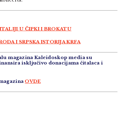
TALIJI U ČIPKI I BROKATU
ODA I SRPSKA ISTORIJA KRFA
rtalu magazina Kaleidoskop media su
 finansira isključivo donacijama čitalaca i
 magazina
OVDE