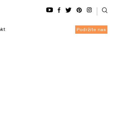
akt
Podržite nas