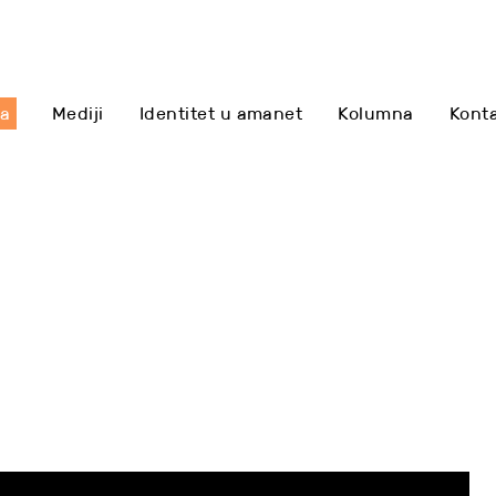
sa
Mediji
Identitet u amanet
Kolumna
Kont