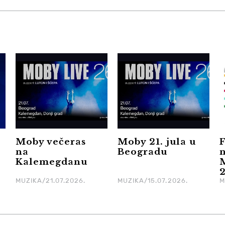
Moby večeras
Moby 21. jula u
F
na
Beogradu
Kalemegdanu
MUZIKA/21.07.2026.
MUZIKA/15.07.2026.
M