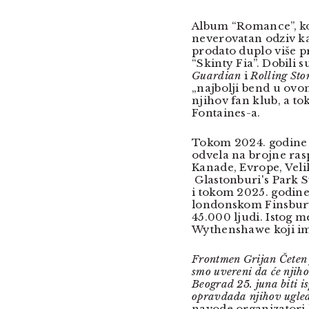
Album “Romance”, koj
neverovatan odziv kak
prodato duplo više p
“Skinty Fia”. Dobili
Guardian
i
Rolling St
„najbolji bend u ovo
njihov fan klub, a 
Fontaines-a.
Tokom 2024. godine F
odvela na brojne ra
Kanade, Evrope, Velike
Glastonburi's Park St
i tokom 2025. godine 
londonskom Finsbury 
45.000 ljudi. Istog 
Wythenshawe koji ima
Frontmen Grijan Četen j
smo uvereni da će njih
Beograd 25. juna biti i
opravdada njihov ugled
navode organizatori 