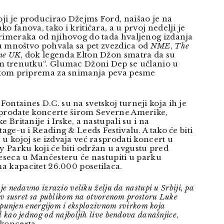
i je producirao Džejms Ford, naišao je na
o fanova, tako i kritičara, a u prvoj nedelji je
rimeraka od njihovog do tada hvaljenog izdanja
 su mnoštvo pohvala sa pet zvezdica od
NME
,
The
one UK
, dok legenda Elton Džon smatra da su
m trenutku“. Glumac Džoni Dep se učlanio u
tokom priprema za snimanja peva pesme
ontaines D.C. su na svetskoj turneji koja ih je
sprodate koncerte širom Severne Amerike,
 Britanije i Irske, a nastupali su i na
age-u i Reading & Leeds Festivalu. A tako će biti
u kojoj se izdvaja već rasprodati koncert u
Parku koji će biti održan u avgustu pred
meseca u Mančesteru će nastupiti u parku
 kapacitet 26.000 posetilaca.
e nedavno izrazio veliku želju da nastupi u Srbiji, pa
ov susret sa publikom na otvorenom prostoru Luke
spunjen energijom i eksplozivnom svirkom koja
 kao jednog od najboljih live bendova današnjice
,
koncerta.