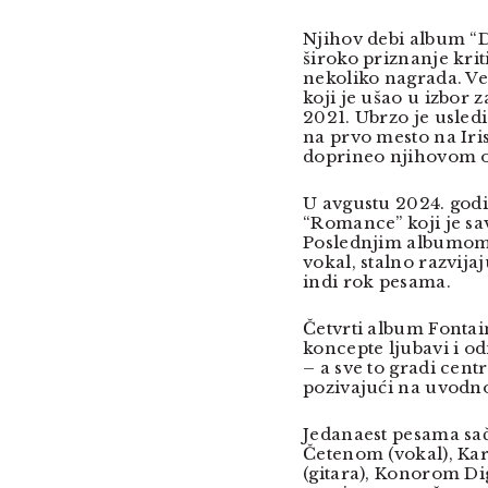
Njihov debi album “D
široko priznanje krit
nekoliko nagrada. Ve
koji je ušao u izbor
2021. Ubrzo je usledi
na prvo mesto na Iri
doprineo njihovom o
U avgustu 2024. godin
“Romance” koji je sa
Poslednjim albumom d
vokal, stalno razvija
indi rok pesama.
Četvrti album Fonta
koncepte ljubavi i odn
– a sve to gradi cent
pozivajući na uvodn
Jedanaest pesama sač
Četenom (vokal), Ka
(gitara), Konorom Di