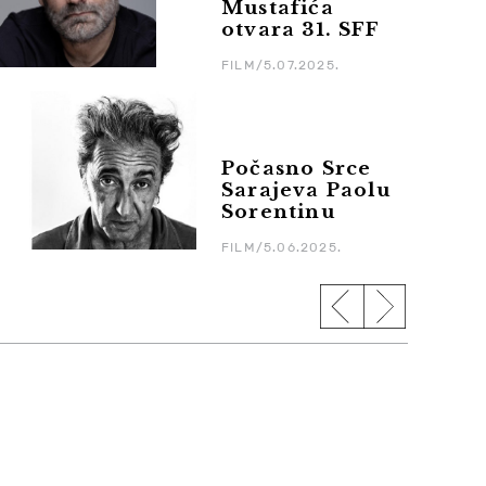
Mustafića
otvara 31. SFF
FILM/5.07.2025.
Počasno Srce
Sarajeva Paolu
Sorentinu
FILM/5.06.2025.