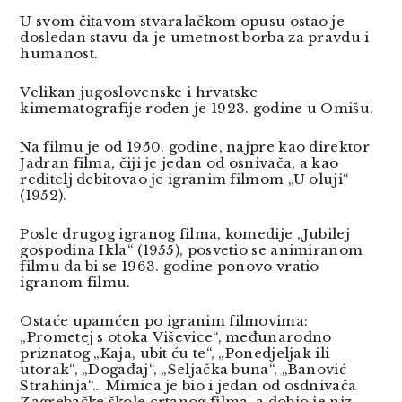
U svom čitavom stvaralačkom opusu ostao je
dosledan stavu da je umetnost borba za pravdu i
humanost.
Velikan jugoslovenske i hrvatske
kimematografije rođen je 1923. godine u Omišu.
Na filmu je od 1950. godine, najpre kao direktor
Jadran filma, čiji je jedan od osnivača, a kao
reditelj debitovao je igranim filmom „U oluji“
(1952).
Posle drugog igranog filma, komedije „Jubilej
gospodina Ikla“ (1955), posvetio se animiranom
filmu da bi se 1963. godine ponovo vratio
igranom filmu.
Ostaće upamćen po igranim filmovima:
„Prometej s otoka Viševice“, međunarodno
priznatog „Kaja, ubit ću te“, „Ponedjeljak ili
utorak“, „Događaj“, „Seljačka buna“, „Banović
Strahinja“… Mimica je bio i jedan od osdnivača
Zagrebačke škole crtanog filma, a dobio je niz