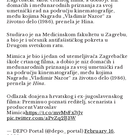
domaćih i međunarodnih priznanja za svoj
umetnički rad na području kinematografije,
među kojima Nagradu „Vladimir Nazor“ za
životno delo (1986), prenela je Hina.
Studirao je na Medicinskom fakultetu u Zagrebu,
a bio je i učesnik antifašističkog pokreta u
Drugom svetskom ratu.
Mimica je bio i jedan od utemeljivača Zagrebačke
škole crtanog filma, a dobio je niz domaćih i
međunarodnih priznanja za svoj umetnički rad
na području kinematografije, među kojima
Nagradu „Vladimir Nazor“ za životno delo (1986),
prenela je
Hina
.
Odlazak doajena hrvatskog i ex-jugoslavenskog
filma: Preminuo poznati reditelj, scenarista i
producent Vatroslav
Mimica
https://t.co/mvMvFx7tJv
pic.twitter.com/aPvZq2lJ3W
— DEPO Portal (@depo_portal)
February 16,