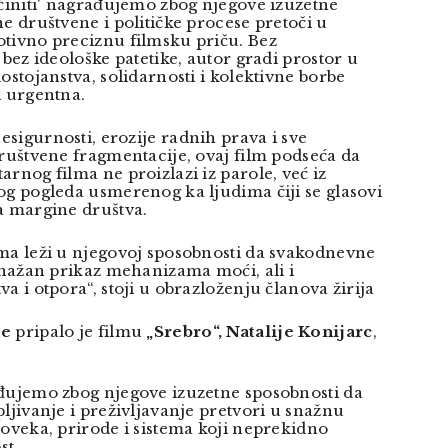
 činiti' nagrađujemo zbog njegove izuzetne
e društvene i političke procese pretoči u
tivno preciznu filmsku priču. Bez
 bez ideološke patetike, autor gradi prostor u
ostojanstva, solidarnosti i kolektivne borbe
i urgentna.
sigurnosti, erozije radnih prava i sve
društvene fragmentacije, ovaj film podseća da
rnog filma ne proizlazi iz parole, već iz
og pogleda usmerenog ka ljudima čiji se glasovi
a margine društva.
ma leži u njegovoj sposobnosti da svakodnevne
 snažan prikaz mehanizama moći, ali i
a i otpora“, stoji u obrazloženju članova žirija
je
pripalo je filmu
„Srebro“, Natalije Konijarc
,
đujemo zbog njegove izuzetne sposobnosti da
ljivanje i preživljavanje pretvori u snažnu
čoveka, prirode i sistema koji neprekidno
st.