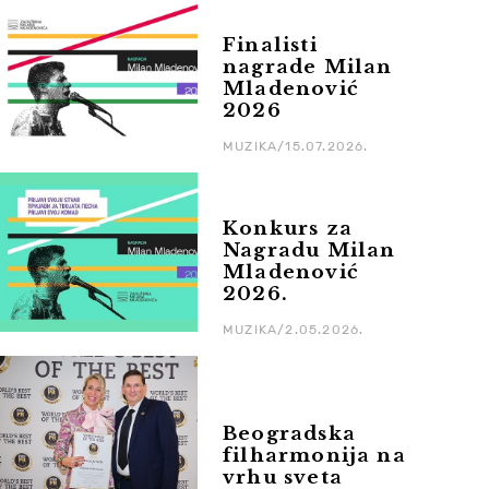
Finalisti
nagrade Milan
Mladenović
2026
MUZIKA/15.07.2026.
Konkurs za
Nagradu Milan
Mladenović
2026.
MUZIKA/2.05.2026.
Beogradska
filharmonija na
vrhu sveta