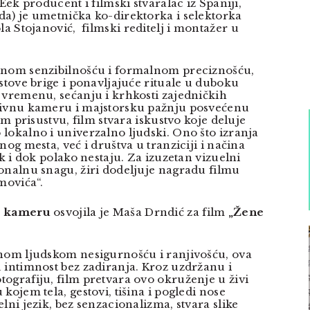
 Eek producent i filmski stvaralac iz Španiji,
a) je umetnička ko-direktorka i selektorka
a Stojanović, filmski reditelj i montažer u
lnom senzibilnošću i formalnom preciznošću,
stove brige i ponavljajuće rituale u duboku
 vremenu, sećanju i krhkosti zajedničkih
zivnu kameru i majstorsku pažnju posvećenu
om prisustvu, film stvara iskustvo koje deluje
lokalno i univerzalno ljudski. Ono što izranja
nog mesta, već i društva u tranziciji i načina
ak i dok polako nestaju. Za izuzetan vizuelni
onalnu snagu, žiri dodeljuje nagradu filmu
movića“.
u kameru
osvojila je Maša Drndić za film
„Žene
nom ljudskom nesigurnošću i ranjivošću, ova
 intimnost bez zadiranja. Kroz uzdržanu i
ografiju, film pretvara ovo okruženje u živi
kojem tela, gestovi, tišina i pogledi nose
lni jezik, bez senzacionalizma, stvara slike