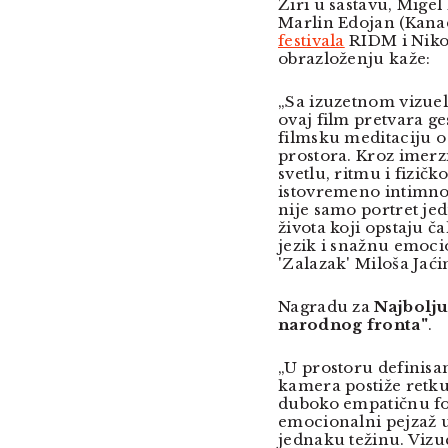
Žiri u sastavu, Migel
Marlin Edojan (Kanad
festivala
RIDM i Nikol
obrazloženju kaže:
„Sa izuzetnom vizue
ovaj film pretvara ge
filmsku meditaciju o
prostora. Kroz imer
svetlu, ritmu i fizičk
istovremeno intimno 
nije samo portret jed
života koji opstaju č
jezik i snažnu emoci
'Zalazak' Miloša Jaći
Nagradu za
Najbolj
narodnog fronta"
.
„U prostoru definisa
kamera postiže retku
duboko empatičnu fot
emocionalni pejzaž u 
jednaku težinu. Vizue