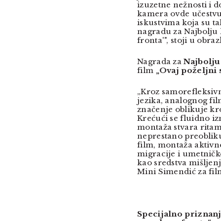
izuzetne nežnosti i d
kamera ovde učestvuje
iskustvima koja su ta
nagradu za Najbolju
fronta'", stoji u obraz
Nagrada za
Najbolj
film
„Ovaj poželjni 
„Kroz samorefleksivn
jezika, analognog fil
značenje oblikuje kr
Krećući se fluidno iz
montaža stvara ritam
neprestano preoblik
film, montaža aktivn
migracije i umetnič
kao sredstva mišljen
Mini Simendić za film
Specijalno priznan