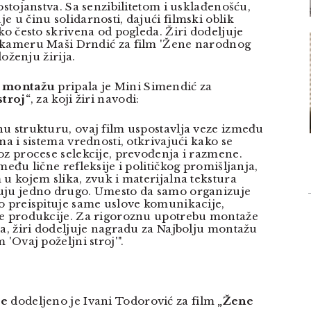
ostojanstva. Sa senzibilitetom i usklađenošću,
 u činu solidarnosti, dajući filmski oblik
ko često skrivena od pogleda. Žiri dodeljuje
 kameru Maši Drndić za film 'Žene narodnog
loženju žirija.
u montažu
pripala je Mini Simendić za
stroj“
, za koji žiri navodi:
u strukturu, ovaj film uspostavlja veze između
ma i sistema vrednosti, otkrivajući kako se
oz procese selekcije, prevođenja i razmene.
među lične refleksije i političkog promišljanja,
 u kojem slika, zvuk i materijalna tekstura
uju jedno drugo. Umesto da samo organizuje
o preispituje same uslove komunikacije,
ke produkcije. Za rigoroznu upotrebu montaže
ja, žiri dodeljuje nagradu za Najbolju montažu
 'Ovaj poželjni stroj'".
je
dodeljeno je Ivani Todorović za film
„Žene