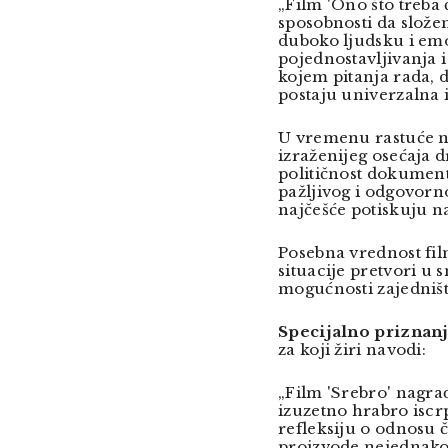
„Film 'Ono što treba
sposobnosti da složen
duboko ljudsku i emo
pojednostavljivanja i
kojem pitanja rada, d
postaju univerzalna 
U vremenu rastuće ne
izraženijeg osećaja 
političnost dokumenta
pažljivog i odgovorn
najčešće potiskuju n
Posebna vrednost fil
situacije pretvori u
mogućnosti zajedništv
Specijalno priznan
za koji žiri navodi:
„Film 'Srebro' nagra
izuzetno hrabro iscrp
refleksiju o odnosu 
proizvode nejednako