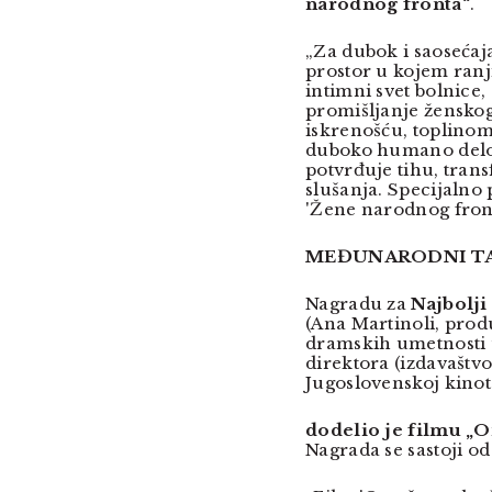
narodnog fronta“
.
„Za dubok i saosećaja
prostor u kojem ranj
intimni svet bolnice
promišljanje ženskog 
iskrenošću, toplino
duboko humano delo 
potvrđuje tihu, tran
slušanja. Specijalno 
'Žene narodnog front
MEĐUNARODNI TA
Nagradu za
Najbolji
(Ana Martinoli, prod
dramskih umetnosti 
direktora (izdavaštvo
Jugoslovenskoj kinot
dodelio je filmu „On
Nagrada se sastoji 