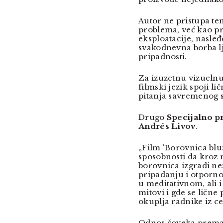
Autor ne pristupa te
problema, već kao pr
eksploatacije, nasleđ
svakodnevna borba lj
pripadnosti.
Za izuzetnu vizuelnu
filmski jezik spoji li
pitanja savremenog s
Drugo
Specijalno p
Andrés Livov
.
„Film 'Borovnica bl
sposobnosti da kroz 
borovnica izgradi ne
pripadanju i otpornos
u meditativnom, ali 
mitovi i gde se lične
okuplja radnike iz ce
Odnos čoveka prema p