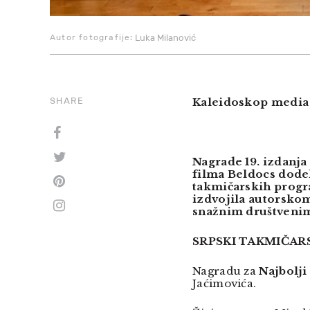
Autor fotografije:
Luka Milanović
SHARE
Kaleidoskop media 
Nagrade 19. izdanj
filma Beldocs dodel
takmičarskih progra
izdvojila autorskom
snažnim društveni
SRPSKI TAKMIČAR
Nagradu za
Najbolji
Jaćimovića.