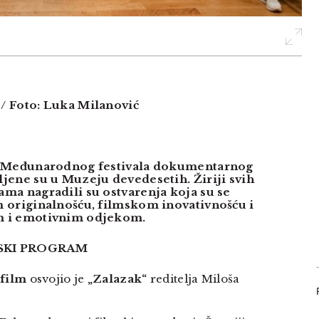
/ Foto: Luka Milanović
a Međunarodnog festivala dokumentarnog
jene su u Muzeju devedesetih. Žiriji svih
ma nagradili su ostvarenja koja su se
 originalnošću, filmskom inovativnošću i
m i emotivnim odjekom.
SKI PROGRAM
 film
osvojio je
„Zalazak“
reditelja Miloša