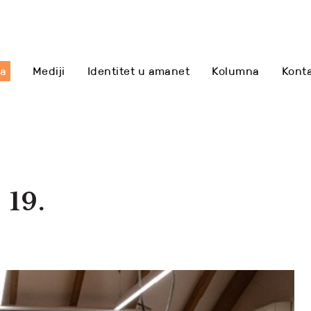
sa
Mediji
Identitet u amanet
Kolumna
Kont
 19.