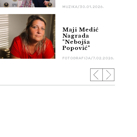
MUZIKA/30.01.2026.
Maji Medić
Nagrada
"Nebojša
Popović"
FOTOGRAFIJA/7.02.2026.