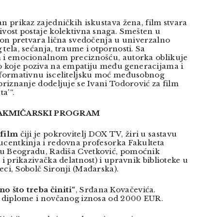
n prikaz zajedničkih iskustava žena, film stvara
ivost postaje kolektivna snaga. Smešten u
, on pretvara lična svedočenja u univerzalno
tela, sećanja, traume i otpornosti. Sa
m i emocionalnom preciznošću, autorka oblikuje
koje poziva na empatiju među generacijama i
sformativnu isceliteljsku moć međusobnog
priznanje dodeljuje se Ivani Todorović za film
a'“.
KMIČARSKI PROGRAM
 film
čiji je pokrovitelj DOX TV, žiri u sastavu
ucentkinja i redovna profesorka Fakulteta
u Beogradu, Radiša Cvetković, pomoćnik
 i prikazivačka delatnost) i upravnik biblioteke u
eci, Sobolč Sironji (Mađarska).
o što treba činiti“
, Srđana Kovačevića.
od diplome i novčanog iznosa od 2000 EUR.