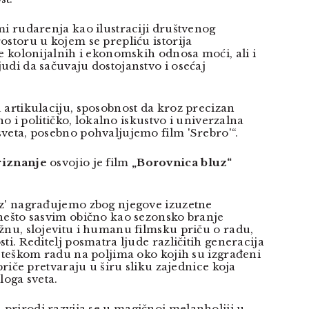
mi rudarenja kao ilustraciji društvenog
ostoru u kojem se prepliću istorija
e kolonijalnih i ekonomskih odnosa moći, ali i
udi da sačuvaju dostojanstvo i osećaj
 artikulaciju, sposobnost da kroz precizan
čno i političko, lokalno iskustvo i univerzalna
veta, posebno pohvaljujemo film 'Srebro'“.
riznanje
osvojio je film
„Borovnica bluz“
uz' nagrađujemo zbog njegove izuzetne
nešto sasvim obično kao sezonsko branje
žnu, slojevitu i humanu filmsku priču o radu,
ti. Reditelj posmatra ljude različitih generacija
i teškom radu na poljima oko kojih su izgrađeni
 priče pretvaraju u širu sliku zajednice koja
loga sveta.
rirodi razvija se u magičnoj melanholiji u