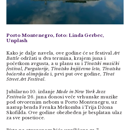
Porto Montenegro, foto: Linda Gerbec,
Unplash
Kako je dalje navela, ove godine će se festival
Art
Battle
održati u dva termina, krajem juna i
početkom avgusta, a u planu su i
Tivatski muzički
festival, Purgatorije, Tivatsko književno leto, Tivatska
boćarska olimpijada
i, prvi put ove godine,
Tivat
Street Art Festival
.
Jubilarno 10. izdanje
Made in New York Jazz
Festivala
26. juna donosi veče vrhunske muzike
pod otvorenim nebom u Porto Montenegru, uz
nastup benda Frenka Mekomba i Trija Džona
Skofilda. Ove godine obezbeđen je besplatan ulaz
za sve posetioce.