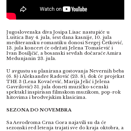
Jugoslovenska diva Josipa Lisac nastupiće u
Luštica Bay 4. jula, šest dana kasnije, 10. jula
mediteransku romantiku donosi Sergej Ćetković,
13. jula koncert će održati Jelena Tomašević i
Ivan Bosiljčić, a bosanski sevdah dočaraće Amira
Medunjanin 23. jula.
U avgustu su planirana gostovanja Nevernih beba
(6. 8) i Aleksandre Radović (23. 8), dok će projekat
THE 3 (Lena Kovačević, Marija Jelić i Jelena
Gavrilović) 31. jula doneti muzičko-scenski
spektakl inspirisan filmskom muzikom, pop-rok
hitovima i brodvejskim klasicima.
SEZONA DO NOVEMBRA
Sa Aerodroma Crna Gora najavili su da će
sezonski red letenja trajati sve do kraja oktobra, a