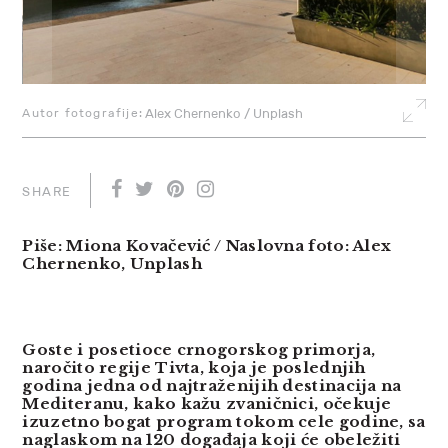
Autor fotografije:
Alex Chernenko / Unplash
SHARE
Piše: Miona Kovačević / Naslovna foto: Alex
Chernenko, Unplash
Goste i posetioce crnogorskog primorja,
naročito regije Tivta, koja je poslednjih
godina jedna od najtraženijih destinacija na
Mediteranu, kako kažu zvaničnici, očekuje
izuzetno bogat program tokom cele godine, sa
naglaskom na 120 događaja koji će obeležiti