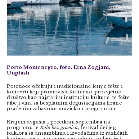
Porto Montenegro, foto:
Erna Zogjani,
Unplash
Posetioce očekuju i tradicionalne letnje fešte i
koncerti koji promovišu Kulturno-prosvjetno
društvo kao najstariju instituciju kulture, te fešte
ribe i vina sa besplatnim degustacijama hrane
praćenim zabavnim muzičkim programom.
Krajem avgusta i početkom septembra na
programu je
Kolo bez granica
, festival dečjeg
folklora sa ansamblima i izvođačima iz različitih
krajeva sveta, a u ovom periodu najavljen je i