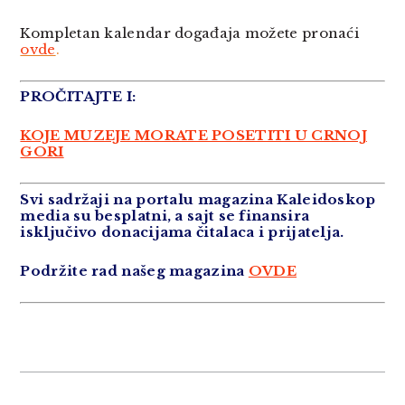
Kompletan kalendar događaja možete pronaći
ovde
.
PROČITAJTE I:
KOJE MUZEJE MORATE POSETITI U CRNOJ
GORI
Svi sadržaji na portalu magazina Kaleidoskop
media su besplatni, a sajt se finansira
isključivo donacijama čitalaca i prijatelja.
Podržite rad našeg magazina
OVDE