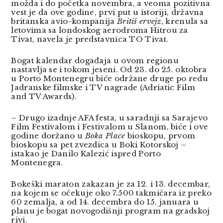
možda i do početka novembra, a veoma pozitivna
vest je da ove godine, prvi put u istoriji, državna
britanska avio-kompanija
Britiš ervejz
, krenula sa
letovima sa londoskog aerodroma Hitrou za
Tivat, navela je predstavnica TO Tivat.
Bogat kalendar događaja u ovom regionu
nastavlja se i tokom jeseni. Od 23. do 25. oktobra
u Porto Montenegru biće održane druge po redu
Jadranske filmske i TV nagrade (Adriatic Film
and TV Awards).
– Drugo izadnje AFA festa, u saradnji sa Sarajevo
Film Festivalom i Festivalom u Slanom, biće i ove
godine doržano u
Boka Place
bioskopu, prvom
bioskopu sa pet zvezdica u Boki Kotorskoj –
istakao je Danilo Kalezić ispred Porto
Montenegra.
Bokeški maraton zakazan je za 12. i 13. decembar,
na kojem se očekuje oko 7.500 takmičara iz preko
60 zemalja, a od 14. decembra do 15. januara u
planu je bogat novogodišnji program na gradskoj
rivi.