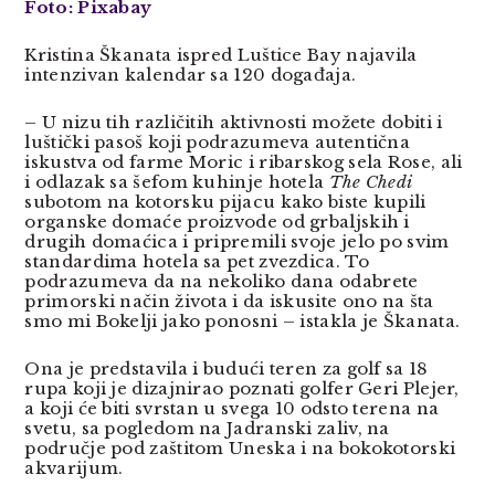
Foto: Pixabay
Kristina Škanata ispred Luštice Bay najavila
intenzivan kalendar sa 120 događaja.
– U nizu tih različitih aktivnosti možete dobiti i
luštički pasoš koji podrazumeva autentična
iskustva od farme Moric i ribarskog sela Rose, ali
i odlazak sa šefom kuhinje hotela
The Chedi
subotom na kotorsku pijacu kako biste kupili
organske domaće proizvode od grbaljskih i
drugih domaćica i pripremili svoje jelo po svim
standardima hotela sa pet zvezdica. To
podrazumeva da na nekoliko dana odabrete
primorski način života i da iskusite ono na šta
smo mi Bokelji jako ponosni – istakla je Škanata.
Ona je predstavila i budući teren za golf sa 18
rupa koji je dizajnirao poznati golfer Geri Plejer,
a koji će biti svrstan u svega 10 odsto terena na
svetu, sa pogledom na Jadranski zaliv, na
područje pod zaštitom Uneska i na bokokotorski
akvarijum.