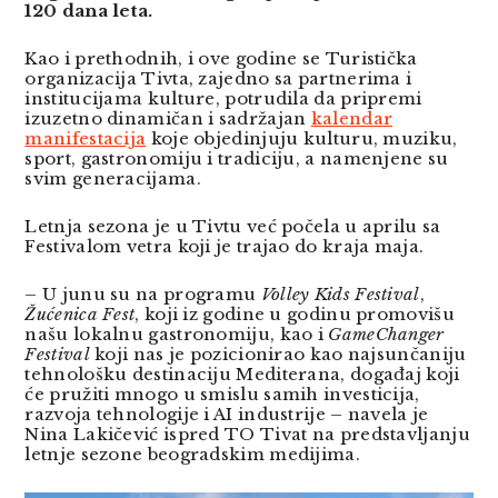
120 dana leta.
Kao i prethodnih, i ove godine se Turistička
organizacija Tivta, zajedno sa partnerima i
institucijama kulture, potrudila da pripremi
izuzetno dinamičan i sadržajan
kalendar
manifestacija
koje objedinjuju kulturu, muziku,
sport, gastronomiju i tradiciju, a namenjene su
svim generacijama.
Letnja sezona je u Tivtu već počela u aprilu sa
Festivalom vetra koji je trajao do kraja maja.
– U junu su na programu
Volley Kids Festival
,
Žućenica Fest
, koji iz godine u godinu promovišu
našu lokalnu gastronomiju, kao i
GameChanger
Festival
koji nas je pozicionirao kao najsunčaniju
tehnološku destinaciju Mediterana, događaj koji
će pružiti mnogo u smislu samih investicija,
razvoja tehnologije i AI industrije – navela je
Nina Lakičević ispred TO Tivat na predstavljanju
letnje sezone beogradskim medijima.